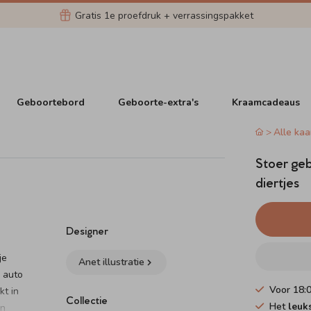
Gratis 1e proefdruk + verrassingspakket
Geboortebord
Geboorte-extra's
Kraamcadeaus
Alle kaa
Stoer geb
diertjes
Designer
je
Anet illustratie
e auto
Voor 18:
kt in
Collectie
Het
leuk
en