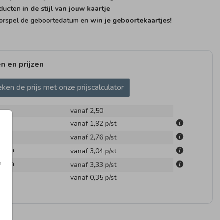
ducten i
n de stijl van jouw kaartje
rspel de geboortedatum en
win je geboortekaartjes!
n en prijzen
ken de prijs met onze prijscalculator
vanaf 2,50
cm
vanaf 1,92
p/st
m
vanaf 2,76
p/st
.1 cm
vanaf 3,04
p/st
e
.6 cm
vanaf 3,33
p/st
en
vanaf 0,35
p/st