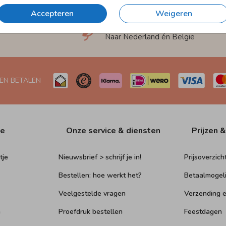
Accepteren
Weigeren
et
Verzending in 1-2 werkdagen
Naar Nederland én België
 EN BETALEN
ie
Onze service & diensten
Prijzen &
tje
Nieuwsbrief > schrijf je in!
Prijsoverzich
Bestellen: hoe werkt het?
Betaalmogel
Veelgestelde vragen
Verzending e
n
Proefdruk bestellen
Feestdagen