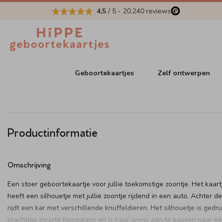
4,5
/ 5
-
20.240
reviews
Geboortekaartjes
Zelf ontwerpen
Productinformatie
Omschrijving
Een stoer geboortekaartje voor jullie toekomstige zoontje. Het kaart
heeft een silhouetje met jullie zoontje rijdend in een auto. Achter d
rijdt een kar met verschillende knuffeldieren. Het silhouetje is gedru
prachtige zwarte hoogglans en is naar wens aan te passen naar e