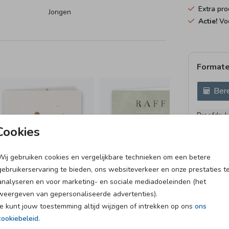
Extra pro
Jongen
Actie!
Voo
Formate
Bere
Proefdruk
5.4 × 8.1 
Cookies
10 × 15 c
11.4 × 17
Wij gebruiken cookies en vergelijkbare technieken om een betere
gebruikerservaring te bieden, ons websiteverkeer en onze prestaties t
14.4 × 21
analyseren en voor marketing- en sociale mediadoeleinden (het
Envelopp
weergeven van gepersonaliseerde advertenties).
Je kunt jouw toestemming altijd wijzigen of intrekken op ons
ons
cookiebeleid
.