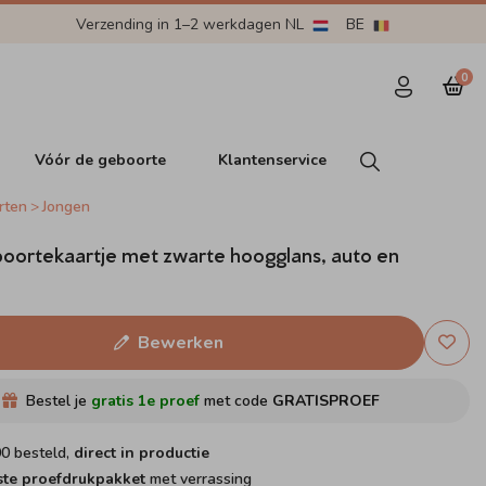
Verzending in 1–2 werkdagen NL
BE
0
Vóór de geboorte
Klantenservice
rten
Jongen
oortekaartje met zwarte hoogglans, auto en
Bewerken
Bestel je
gratis 1e proef
met code
GRATISPROEF
00 besteld,
direct in productie
ste proefdrukpakket
met verrassing