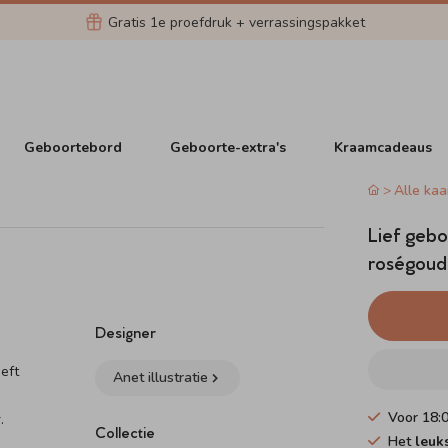
Gratis 1e proefdruk + verrassingspakket
Geboortebord
Geboorte-extra's
Kraamcadeaus
Alle kaa
Lief gebo
roségoudf
Designer
eft
Anet illustratie
Voor 18:
.
Collectie
Het
leuk