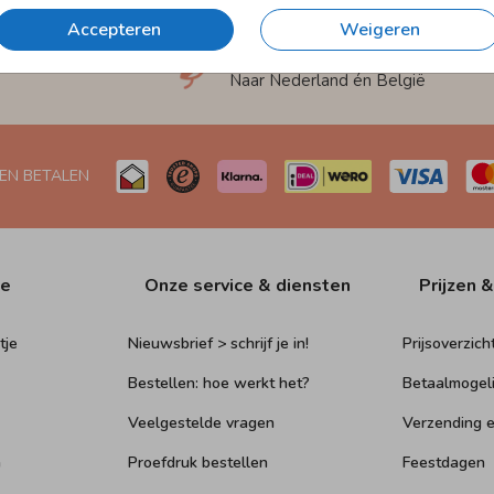
Accepteren
Weigeren
et
Verzending in 1-2 werkdagen
Naar Nederland én België
 EN BETALEN
ie
Onze service & diensten
Prijzen &
tje
Nieuwsbrief > schrijf je in!
Prijsoverzich
Bestellen: hoe werkt het?
Betaalmogel
Veelgestelde vragen
Verzending e
n
Proefdruk bestellen
Feestdagen