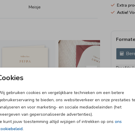
Extra pro
Meisje
Actie!
Voo
Formate
Bere
Proefdruk
5.4 × 8.1 
Cookies
10 × 15 c
11.4 × 17
Wij gebruiken cookies en vergelijkbare technieken om een betere
gebruikerservaring te bieden, ons websiteverkeer en onze prestaties t
14.4 × 21
analyseren en voor marketing- en sociale mediadoeleinden (het
Envelopp
weergeven van gepersonaliseerde advertenties).
Je kunt jouw toestemming altijd wijzigen of intrekken op ons
ons
cookiebeleid
.