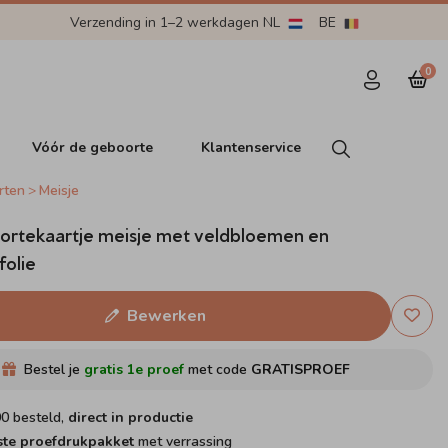
Verzending in 1–2 werkdagen NL
BE
0
Vóór de geboorte
Klantenservice
rten
Meisje
ortekaartje meisje met veldbloemen en
olie
Bewerken
Bestel je
gratis 1e proef
met code
GRATISPROEF
00 besteld,
direct in productie
ste proefdrukpakket
met verrassing