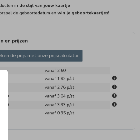
ducten i
n de stijl van jouw kaartje
rspel de geboortedatum en
win je geboortekaartjes!
n en prijzen
ken de prijs met onze prijscalculator
vanaf 2,50
cm
vanaf 1,92
p/st
m
vanaf 2,76
p/st
.1 cm
vanaf 3,04
p/st
e
.6 cm
vanaf 3,33
p/st
en
vanaf 0,35
p/st