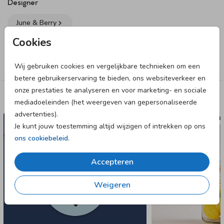
een lief velvet-lintje, een touwtje of lint. Deze kun je
hier
Designer
vinden. Let op: omdat je kunt kiezen uit verschillende
June & Berry
bevestigingsmaterialen
bestel je het bevestigingsmateriaal
van jouw voorkeur los bij het labeltje. Wanneer je de
Cookies
Collectie
labeltjes thuis krijgt, zet je ze hiermee zelf in elkaar.
Labeltjes
Wij gebruiken cookies en vergelijkbare technieken om een
Specificaties van het labeltje:
betere gebruikerservaring te bieden, ons websiteverkeer en
• 16 labels per vel.
onze prestaties te analyseren en voor marketing- en sociale
• Formaat: 40 x 40 mm.
Deze designs vind je misschien ook leuk
mediadoeleinden (het weergeven van gepersonaliseerde
• Papiersoort: coated karton.
advertenties).
SLUITSTICKER
LABE
Je kunt jouw toestemming altijd wijzigen of intrekken op ons
Dit product maakt onderdeel uit van
deze set
.
ons cookiebeleid
.
Accepteren
Weigeren