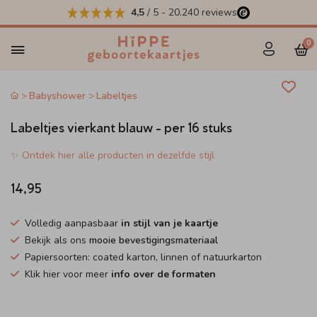
4,5
/ 5
-
20.240
reviews
0
Babyshower
Labeltjes
Labeltjes vierkant blauw - per 16 stuks
✨ Ontdek hier alle producten in dezelfde stijl
14,95
Volledig aanpasbaar
in stijl van je kaartje
Bekijk als ons
mooie bevestigingsmateriaal
Papiersoorten: coated karton, linnen of natuurkarton
Klik hier voor meer
info over de formaten