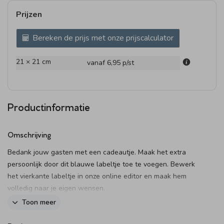
Prijzen
Bereken de prijs met onze prijscalculator
21 × 21 cm
vanaf 6,95
p/st
Productinformatie
Omschrijving
Bedank jouw gasten met een cadeautje. Maak het extra
persoonlijk door dit blauwe labeltje toe te voegen. Bewerk
het vierkante labeltje in onze online editor en maak hem
volledig naar je eigen wensen.
Toon meer
Het label wordt aan het bedankje bevestigd doormiddel van