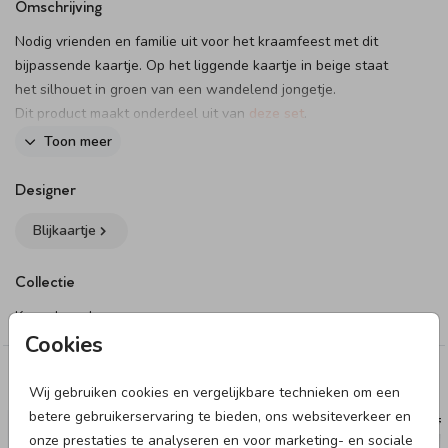
Omschrijving
Nodig vrienden en familie uit voor het kraamfeest met dit
bijpassende kaartje. Op het liggende kaartje in beige staat
het silhouet in groen van een wandelend jongetje.
Dit product maakt onderdeel uit van
deze set
.
Toon meer
Designer
Blijkaartje
Collectie
Kraamborrel
Cookies
Deze designs vind je misschien ook leuk
Wij gebruiken cookies en vergelijkbare technieken om een
betere gebruikerservaring te bieden, ons websiteverkeer en
KRAAMBORRELKAART
KRAAMBOR
onze prestaties te analyseren en voor marketing- en sociale