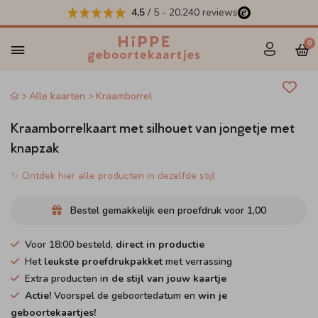
4,5
/ 5
-
20.240
reviews
0
Alle kaarten
Kraamborrel
Kraamborrelkaart met silhouet van jongetje met
knapzak
✨ Ontdek hier alle producten in dezelfde stijl
Bestel gemakkelijk een proefdruk voor
1,00
Voor 18:00 besteld,
direct in productie
Het
leukste proefdrukpakket
met verrassing
Extra producten i
n de stijl van jouw kaartje
Actie!
Voorspel de geboortedatum en
win je
geboortekaartjes!