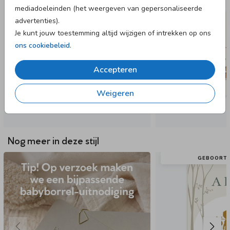
mediadoeleinden (het weergeven van gepersonaliseerde
advertenties).
Je kunt jouw toestemming altijd wijzigen of intrekken op ons
ons cookiebeleid
.
Accepteren
Weigeren
Nog meer in deze stijl
GEBOORTE