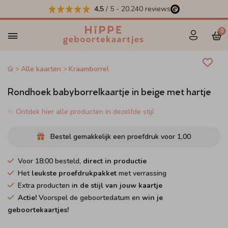
4,5
/ 5
-
20.240
reviews
0
Alle kaarten
Kraamborrel
Rondhoek babyborrelkaartje in beige met hartje
✨ Ontdek hier alle producten in dezelfde stijl
Bestel gemakkelijk een proefdruk voor
1,00
Voor 18:00 besteld,
direct in productie
Het
leukste proefdrukpakket
met verrassing
Extra producten i
n de stijl van jouw kaartje
Actie!
Voorspel de geboortedatum en
win je
geboortekaartjes!