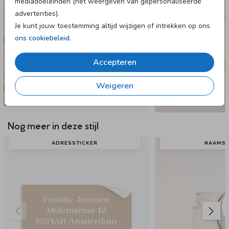
mediadoeleinden (het weergeven van gepersonaliseerde
advertenties).
Je kunt jouw toestemming altijd wijzigen of intrekken op ons
ons cookiebeleid
.
Accepteren
Weigeren
Nog meer in deze stijl
ADRESSTICKER
NAAMST