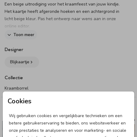
Een beige uitnodiging voor het kraamfeest van jouw kindje.
Het kaartje heeft afgeronde hoeken en een achtergrond in
licht beige kleur. Pas het ontwerp naar wens aan in onze
online editor.
Dit product maakt onderdeel uit van
deze set
.
Toon meer
Designer
Blijkaartje
Collectie
Kraamborrel
Cookies
Deze designs vind je misschien ook leuk
Wij gebruiken cookies en vergelijkbare technieken om een
KRAAMBORRELKAART
KRAAMBOR
betere gebruikerservaring te bieden, ons websiteverkeer en
onze prestaties te analyseren en voor marketing- en sociale