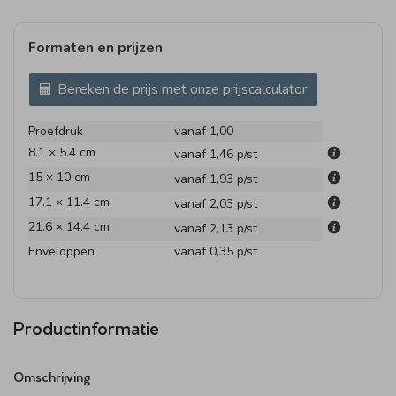
Formaten en prijzen
Bereken de prijs met onze prijscalculator
Proefdruk
vanaf 1,00
8.1 × 5.4 cm
vanaf 1,46
p/st
15 × 10 cm
vanaf 1,93
p/st
17.1 × 11.4 cm
vanaf 2,03
p/st
21.6 × 14.4 cm
vanaf 2,13
p/st
Enveloppen
vanaf 0,35
p/st
Productinformatie
Omschrijving