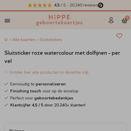
4,5
/ 5
-
20.240
reviews
0
Alle kaarten
Sluitstickers
Sluitsticker roze watercolour met dolfijnen - per
vel
✨ Ontdek hier alle producten in dezelfde stijl
Eenvoudig te
personaliseren
Finishing touch
voor op de envelop
Perfect voor
geboortebedankjes
Klantcijfer
4,5
/ 5
door
20.240
+ klanten!