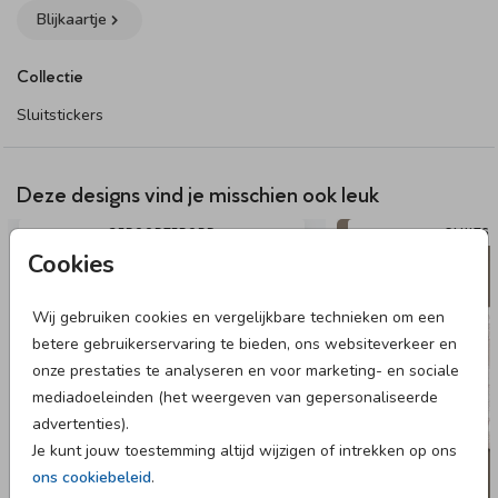
83 mm Ø – 6 stickers per vel (optioneel met folie)
Blijkaartje
Een roze watercolour sluitsticker passend bij het
Collectie
geboortekaartje. Maak de envelop compleet met deze
prachtige sticker. Op het ontwerp zie je twee dolfijnen, een
Sluitstickers
roze watercolour achtergrond en verschillend koraal.
Dit product maakt onderdeel uit van
deze set
.
Deze designs vind je misschien ook leuk
GEBOORTEBORD
SLUITS
Cookies
Wij gebruiken cookies en vergelijkbare technieken om een
betere gebruikerservaring te bieden, ons websiteverkeer en
onze prestaties te analyseren en voor marketing- en sociale
mediadoeleinden (het weergeven van gepersonaliseerde
advertenties).
Je kunt jouw toestemming altijd wijzigen of intrekken op ons
ons cookiebeleid
.