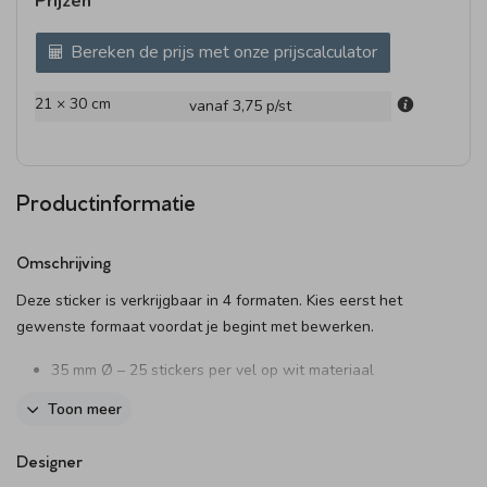
Prijzen
Bereken de prijs met onze prijscalculator
21 × 30 cm
vanaf 3,75
p/st
Productinformatie
Omschrijving
Deze sticker is verkrijgbaar in 4 formaten. Kies eerst het
gewenste formaat voordat je begint met bewerken.
35 mm Ø – 25 stickers per vel op wit materiaal
(verkrijgbaar met of zonder folie) of transparant (zonder
Toon meer
folie)
44 mm Ø – 20 stickers per vel (optioneel met folie)
Designer
59 mm Ø – 12 stickers per vel (optioneel met folie)