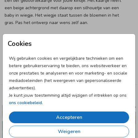
Een lief geboortekaartje voor jouw kindje. Het kaartje heeft
een beige achtergrond met daarop een silhouetje van een
baby in wiegje. Het wiegje staat tussen de bloemen in het
gras. Pas het ontwerp naar wens zelf aan.
Designer
Cookies
Boefjespost
Wij gebruiken cookies en vergelijkbare technieken om een
Collectie
betere gebruikerservaring te bieden, ons websiteverkeer en
onze prestaties te analyseren en voor marketing- en sociale
Jongen
mediadoeleinden (het weergeven van gepersonaliseerde
advertenties).
Je kunt jouw toestemming altijd wijzigen of intrekken op ons
Deze designs vind je misschien ook leuk
ons cookiebeleid
.
GEBOORTEKAARTJE
GEBOORTE
Accepteren
Weigeren