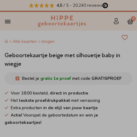
4,5
/ 5
-
20.240
reviews
0
Alle kaarten
Jongen
Geboortekaartje beige met silhouetje baby in
wiegje
Bestel je
gratis 1e proef
met code
GRATISPROEF
Voor 18:00 besteld,
direct in productie
Het
leukste proefdrukpakket
met verrassing
Extra producten i
n de stijl van jouw kaartje
Actie!
Voorspel de geboortedatum en
win je
geboortekaartjes!