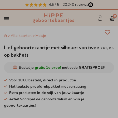
4,5
/ 5
-
20.240
reviews
0
Alle kaarten
Meisje
Lief geboortekaartje met silhouet van twee zusjes
op bakfiets
Bestel je
gratis 1e proef
met code
GRATISPROEF
Voor 18:00 besteld,
direct in productie
Het
leukste proefdrukpakket
met verrassing
Extra producten i
n de stijl van jouw kaartje
Actie!
Voorspel de geboortedatum en
win je
geboortekaartjes!