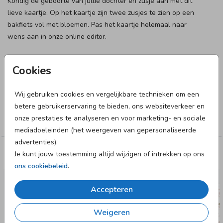
Kondig de geboorte van jullie dochter en zusje aan met dit
lieve kaartje. Op het kaartje zijn twee zusjes te zien op een
bakfiets vol met bloemen. Pas het kaartje helemaal naar
wens aan in onze online editor.
Designer
Cookies
Boefjespost
Wij gebruiken cookies en vergelijkbare technieken om een
Collectie
betere gebruikerservaring te bieden, ons websiteverkeer en
onze prestaties te analyseren en voor marketing- en sociale
Meisje
mediadoeleinden (het weergeven van gepersonaliseerde
advertenties).
Je kunt jouw toestemming altijd wijzigen of intrekken op ons
Deze designs vind je misschien ook leuk
ons cookiebeleid
.
GEBOORTEKAARTJE
Accepteren
Weigeren