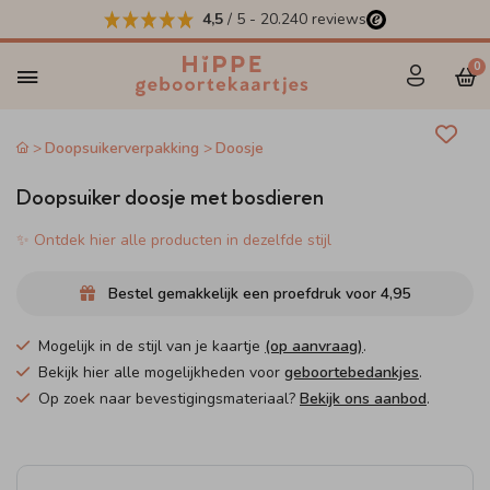
4,5
/ 5
-
20.240
reviews
0
Doopsuikerverpakking
Doosje
Doopsuiker doosje met bosdieren
✨ Ontdek hier alle producten in dezelfde stijl
Bestel gemakkelijk een proefdruk voor
4,95
Mogelijk in de stijl van je kaartje
(op aanvraag)
.
Bekijk hier alle mogelijkheden voor
geboortebedankjes
.
Op zoek naar bevestigingsmateriaal?
Bekijk ons aanbod
.