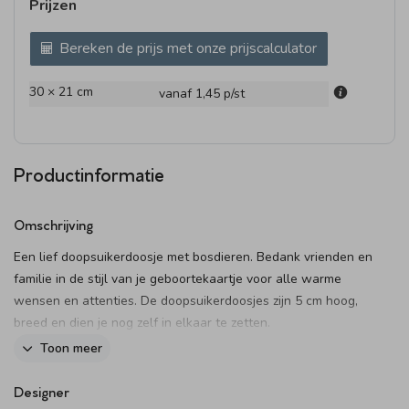
Prijzen
Bereken de prijs met onze prijscalculator
30 × 21 cm
vanaf 1,45
p/st
Productinformatie
Omschrijving
Een lief doopsuikerdoosje met bosdieren. Bedank vrienden en
familie in de stijl van je geboortekaartje voor alle warme
wensen en attenties. De doopsuikerdoosjes zijn 5 cm hoog,
breed en dien je nog zelf in elkaar te zetten.
Dit product maakt onderdeel uit van
deze set
.
Toon meer
Designer