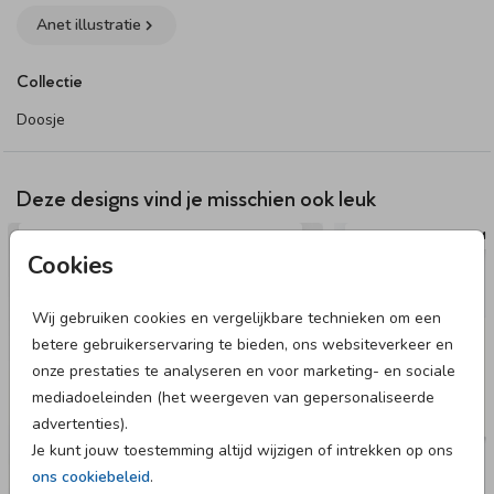
Anet illustratie
Collectie
Doosje
Deze designs vind je misschien ook leuk
LABELTJE
RAAM
Cookies
Wij gebruiken cookies en vergelijkbare technieken om een
betere gebruikerservaring te bieden, ons websiteverkeer en
onze prestaties te analyseren en voor marketing- en sociale
mediadoeleinden (het weergeven van gepersonaliseerde
advertenties).
Je kunt jouw toestemming altijd wijzigen of intrekken op ons
ons cookiebeleid
.