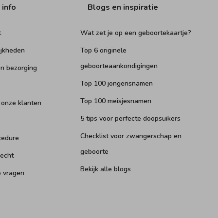
 info
Blogs en inspiratie
t
Wat zet je op een geboortekaartje?
ijkheden
Top 6 originele
geboorteaankondigingen
n bezorging
Top 100 jongensnamen
Top 100 meisjesnamen
 onze klanten
5 tips voor perfecte doopsuikers
Checklist voor zwangerschap en
cedure
geboorte
recht
Bekijk alle blogs
e vragen