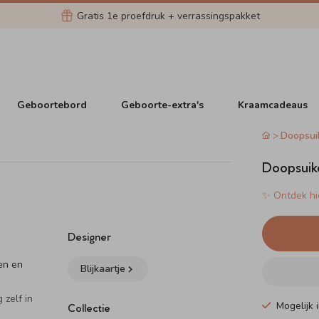
Gratis 1e proefdruk + verrassingspakket
Geboortebord
Geboorte-extra's
Kraamcadeaus
Doopsui
Doopsuik
✨ Ontdek hie
Designer
en en
Blijkaartje
n
 zelf in
Mogelijk i
Collectie