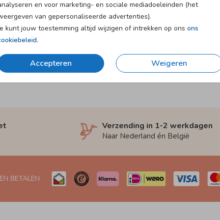
analyseren en voor marketing- en sociale mediadoeleinden (het
weergeven van gepersonaliseerde advertenties).
Je kunt jouw toestemming altijd wijzigen of intrekken op ons
ons
cookiebeleid
.
Accepteren
Weigeren
et
Verzending in 1-2 werkdagen
Naar Nederland én België
 EN BETALEN