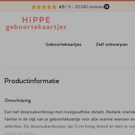
4,5
/ 5
-
20.240
reviews
Geboortekaartjes
Zelf ontwerpen
Productinformatie
Omschrijving
Een lief doopsuikerdoosje met roségoudfolie details. Bedank vriend
familie in de stijl van je geboortekaartje voor alle warme wensen e
attenties. De doopsuikerdoosjes zijn 5 cm hoog, breed en dien je nog
elkaar te zetten.