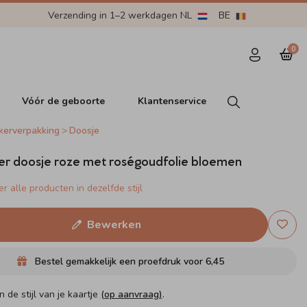
Verzending in 1–2 werkdagen NL
BE
0
Vóór de geboorte
Klantenservice
kerverpakking
Doosje
er doosje roze met roségoudfolie bloemen
r alle producten in dezelfde stijl
Bewerken
Bestel gemakkelijk een proefdruk voor
6,45
n de stijl van je kaartje
(op aanvraag)
.