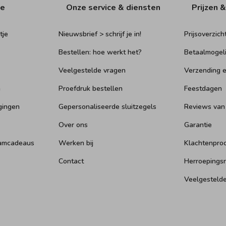
ie
Onze service & diensten
Prijzen &
tje
Nieuwsbrief > schrijf je in!
Prijsoverzich
Bestellen: hoe werkt het?
Betaalmogel
Veelgestelde vragen
Verzending e
n
Proefdruk bestellen
Feestdagen
gingen
Gepersonaliseerde sluitzegels
Reviews van
Over ons
Garantie
aamcadeaus
Werken bij
Klachtenpro
Contact
Herroepings
Veelgesteld