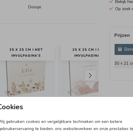
Bekijk hi
Doosje
Op zoek 
Prijzen
Bere
25 X 25 CM I MET
25 X 25 CM I MET
INVULPAGINA'S
INVULPAGINA'S
30 × 21 c
Cookies
Wij gebruiken cookies en vergelijkbare technieken om een betere
LABELTJE
MEMORYBOX
SN
gebruikerservaring te bieden, ons websiteverkeer en onze prestaties t