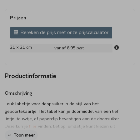
Prijzen
Bereken de prijs met onze prijscalculator
21 × 21 cm
vanaf 6,95
p/st
Productinformatie
Omschrijving
Leuk labeltje voor doopsuiker in de stijl van het
geboortekaartje. Het label kan je doormiddel van een lief
lintje, touwtje, of paperclip bevestigen aan de doopsuiker.
Deze kun je
hier
vinden. Let op: omdat je kunt kiezen uit
verschillende bevestigingsmaterialen bestel je het
Toon meer