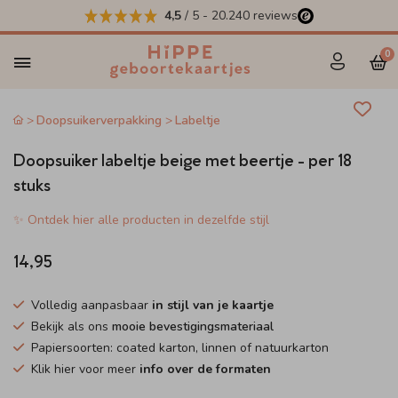
4,5
/ 5
-
20.240
reviews
0
Doopsuikerverpakking
Labeltje
Doopsuiker labeltje beige met beertje - per 18
stuks
✨ Ontdek hier alle producten in dezelfde stijl
14,95
Volledig aanpasbaar
in stijl van je kaartje
Bekijk als ons
mooie bevestigingsmateriaal
Papiersoorten: coated karton, linnen of natuurkarton
Klik hier voor meer
info over de formaten