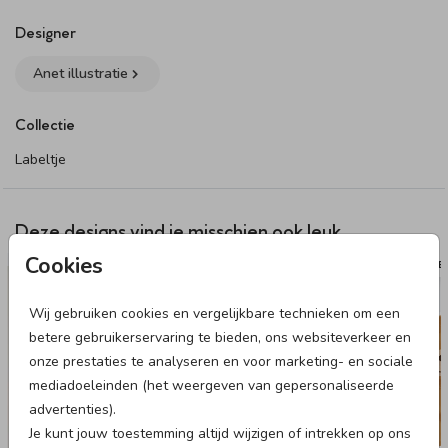
bevestigingsmateriaal van jouw voorkeur los bij het product.
Wanneer je de producten thuis krijgt, zet je ze hiermee zelf in
Designer
elkaar.
Anet illustratie
Specificaties van het labeltje:
Collectie
• 18 labels per vel.
• Formaat: 3 x 5 cm.
Labeltje
• Papiersoort: coated karton.
Dit product maakt onderdeel uit van
deze set
.
Deze designs vind je misschien ook leuk
Cookies
NAAMSTICKER
TUIN
Wij gebruiken cookies en vergelijkbare technieken om een
betere gebruikerservaring te bieden, ons websiteverkeer en
onze prestaties te analyseren en voor marketing- en sociale
mediadoeleinden (het weergeven van gepersonaliseerde
advertenties).
Je kunt jouw toestemming altijd wijzigen of intrekken op ons