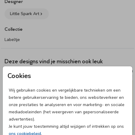
bevestigingsmaterialen bestel je het bevestigingsmateriaal
Designer
van jouw voorkeur los bij het product. Wanneer je de
Little Spark Art
producten thuis krijgt, zet je ze hiermee zelf in elkaar.
Collectie
Specificaties labeltje:
• 18 labels per vel.
Labeltje
• Formaat: 3 x 5 cm.
• Papiersoort: coated karton.
Deze designs vind je misschien ook leuk
Dit product maakt onderdeel uit van
deze set
.
RAAM
Cookies
Wij gebruiken cookies en vergelijkbare technieken om een
betere gebruikerservaring te bieden, ons websiteverkeer en
onze prestaties te analyseren en voor marketing- en sociale
mediadoeleinden (het weergeven van gepersonaliseerde
advertenties).
Je kunt jouw toestemming altijd wijzigen of intrekken op ons
ons cookiebeleid
.