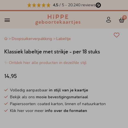
4,5
/ 5
-
20.240
reviews
0
Doopsuikerverpakking
Labeltje
Klassiek labeltje met strikje - per 18 stuks
✨ Ontdek hier alle producten in dezelfde stijl
14,95
Volledig aanpasbaar
in stijl van je kaartje
Bekijk als ons
mooie bevestigingsmateriaal
Papiersoorten: coated karton, linnen of natuurkarton
Klik hier voor meer
info over de formaten