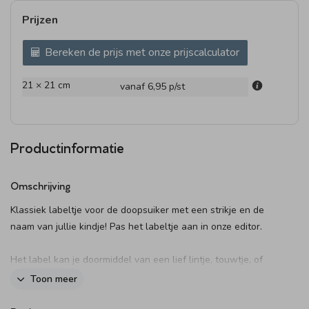
Prijzen
Bereken de prijs met onze prijscalculator
21 × 21 cm
vanaf 6,95
p/st
Productinformatie
Omschrijving
Klassiek labeltje voor de doopsuiker met een strikje en de
naam van jullie kindje! Pas het labeltje aan in onze editor.
Het label kan je doormiddel van een lief lintje, touwtje, of
paperclip bevestigen aan de doopsuiker. Deze kun je
hier
Toon meer
vinden. Let op: omdat je kunt kiezen uit verschillende