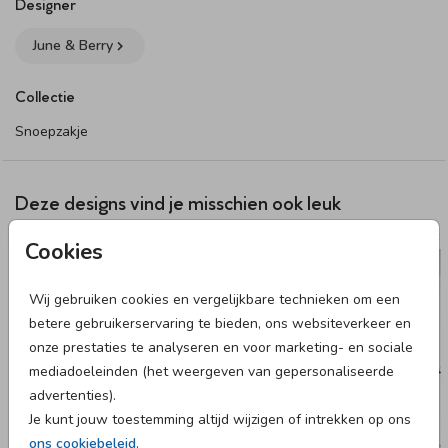
Designer
June & Berry
Collectie
Snoepzakje
Deze designs vind je misschien ook leuk
TUINBORD
DOOPSUIKER 
Cookies
Wij gebruiken cookies en vergelijkbare technieken om een
betere gebruikerservaring te bieden, ons websiteverkeer en
onze prestaties te analyseren en voor marketing- en sociale
mediadoeleinden (het weergeven van gepersonaliseerde
advertenties).
Je kunt jouw toestemming altijd wijzigen of intrekken op ons
ons cookiebeleid
.