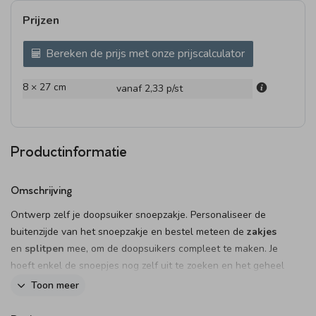
Prijzen
Bereken de prijs met onze prijscalculator
8 × 27 cm
vanaf 2,33
p/st
Productinformatie
Omschrijving
Ontwerp zelf je doopsuiker snoepzakje. Personaliseer de
buitenzijde van het snoepzakje en bestel meteen de
zakjes
en
splitpen
mee, om de doopsuikers compleet te maken. Je
hoeft enkel de snoepjes nog zelf uit te zoeken en het geheel
in elkaar te zetten. Heerlijk klusje tijdens je verlof!
Toon meer
Dit product maakt onderdeel uit van
deze set
.