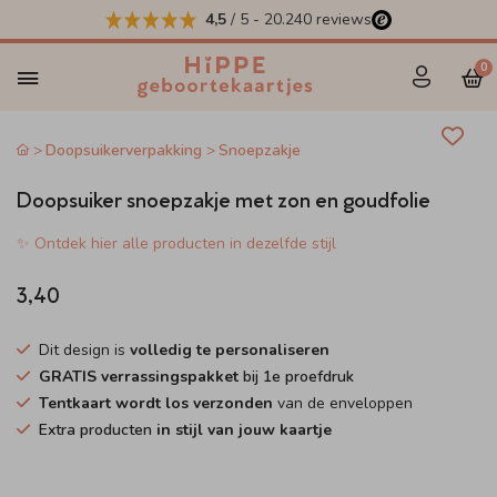
4,5
/ 5
-
20.240
reviews
0
Doopsuikerverpakking
Snoepzakje
Doopsuiker snoepzakje met zon en goudfolie
✨ Ontdek hier alle producten in dezelfde stijl
3,40
Dit design is
volledig te personaliseren
GRATIS verrassingspakket
bij 1e proefdruk
Tentkaart wordt los verzonden
van de enveloppen
Extra producten
in stijl van jouw kaartje