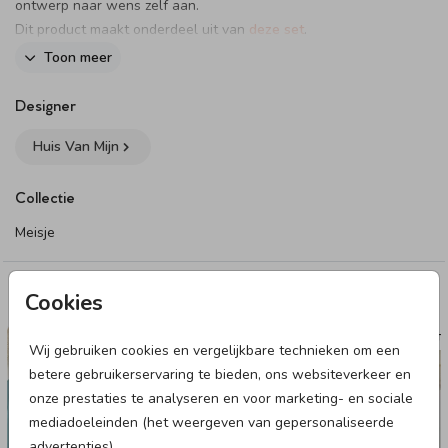
ontwerp naar wens zelf aan.
Dit product maakt onderdeel uit van
deze set
.
Toon meer
Designer
Huis Van Mijn
Collectie
Meisje
Cookies
Deze designs vind je misschien ook leuk
GEBOORTEKAARTJE
GEBOORTE
Wij gebruiken cookies en vergelijkbare technieken om een
betere gebruikerservaring te bieden, ons websiteverkeer en
onze prestaties te analyseren en voor marketing- en sociale
mediadoeleinden (het weergeven van gepersonaliseerde
advertenties).