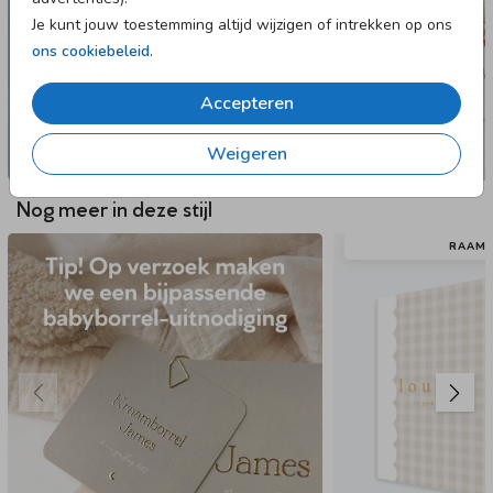
Je kunt jouw toestemming altijd wijzigen of intrekken op ons
ons cookiebeleid
.
Accepteren
Weigeren
Nog meer in deze stijl
RAAM