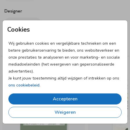
Designer
Fientje & Co
Cookies
Collectie
Wij gebruiken cookies en vergelijkbare technieken om een
Jongen
betere gebruikerservaring te bieden, ons websiteverkeer en
Enveloppen vooraf
Sluitzegels
onze prestaties te analyseren en voor marketing- en sociale
mediadoeleinden (het weergeven van gepersonaliseerde
Deze designs vind je misschien ook leuk
advertenties).
Je kunt jouw toestemming altijd wijzigen of intrekken op ons
GEBOORTEKAARTJE
ons cookiebeleid
.
Accepteren
Weigeren
Verzendservice