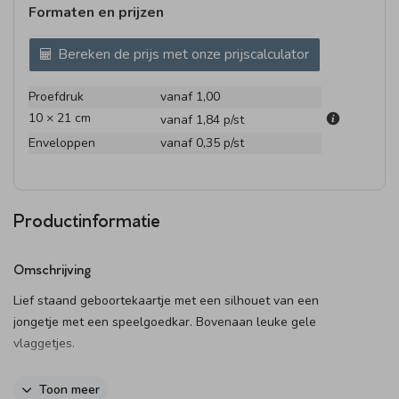
Formaten en prijzen
Bereken de prijs met onze prijscalculator
Proefdruk
vanaf 1,00
10 × 21 cm
vanaf 1,84
p/st
Enveloppen
vanaf 0,35
p/st
Productinformatie
Omschrijving
Lief staand geboortekaartje met een silhouet van een
jongetje met een speelgoedkar. Bovenaan leuke gele
vlaggetjes.
Maak je bestelling compleet:
Toon meer