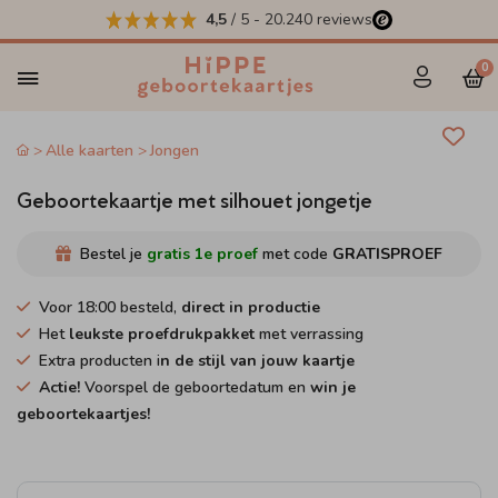
4,5
/ 5
-
20.240
reviews
0
Alle kaarten
Jongen
Geboortekaartje met silhouet jongetje
Bestel je
gratis 1e proef
met code
GRATISPROEF
Voor 18:00 besteld,
direct in productie
Het
leukste proefdrukpakket
met verrassing
Extra producten i
n de stijl van jouw kaartje
Actie!
Voorspel de geboortedatum en
win je
geboortekaartjes!