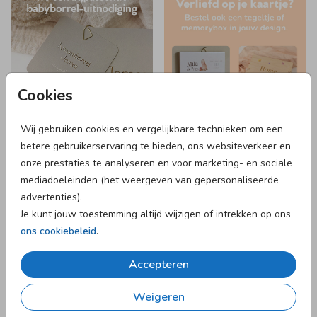
Cookies
Wij gebruiken cookies en vergelijkbare technieken om een
betere gebruikerservaring te bieden, ons websiteverkeer en
25 X 25 CM I MET
VLAG
onze prestaties te analyseren en voor marketing- en sociale
INVULPAGINA'S
mediadoeleinden (het weergeven van gepersonaliseerde
advertenties).
Je kunt jouw toestemming altijd wijzigen of intrekken op ons
ons cookiebeleid
.
Accepteren
Weigeren