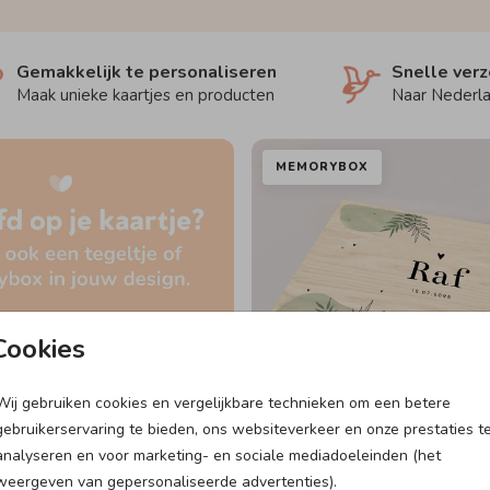
Gemakkelijk te personaliseren
Snelle ver
Maak unieke kaartjes en producten
Naar Nederla
MEMORYBOX
Cookies
Wij gebruiken cookies en vergelijkbare technieken om een betere
gebruikerservaring te bieden, ons websiteverkeer en onze prestaties t
analyseren en voor marketing- en sociale mediadoeleinden (het
weergeven van gepersonaliseerde advertenties).