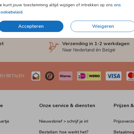
Je kunt jouw toestemming altijd wijzigen of intrekken op ons
ons
cookiebeleid
.
Accepteren
Weigeren
et
Verzending in 1-2 werkdagen
Naar Nederland én België
 EN BETALEN
ie
Onze service & diensten
Prijzen &
artje
Nieuwsbrief > schrijf je in!
Prijsoverzi
Bestellen: hoe werkt het?
Betaalmog