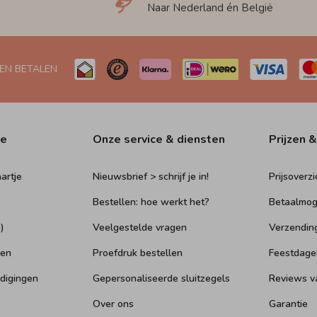
Naar Nederland én België
 EN BETALEN
ie
Onze service & diensten
Prijzen &
artje
Nieuwsbrief > schrijf je in!
Prijsoverzi
Bestellen: hoe werkt het?
Betaalmog
)
Veelgestelde vragen
Verzendin
ken
Proefdruk bestellen
Feestdage
digingen
Gepersonaliseerde sluitzegels
Reviews v
Over ons
Garantie