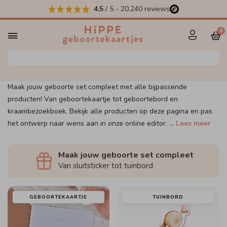
4,5
/ 5
-
20.240
reviews
Maak jouw set compleet
0
Maak jouw geboorte set compleet met alle bijpassende
producten! Van geboortekaartje tot geboortebord en
kraambezoekboek. Bekijk alle producten op deze pagina en pas
het ontwerp naar wens aan in onze online editor.
...
Lees meer
Maak jouw geboorte set compleet
Van sluitsticker tot tuinbord
GEBOORTEKAARTJE
TUINBORD