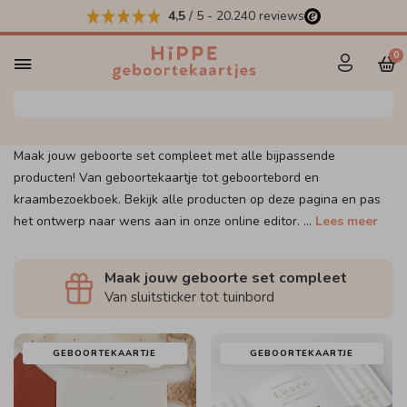
4,5
/ 5
-
20.240
reviews
Maak jouw set compleet
0
Maak jouw geboorte set compleet met alle bijpassende
producten! Van geboortekaartje tot geboortebord en
kraambezoekboek. Bekijk alle producten op deze pagina en pas
het ontwerp naar wens aan in onze online editor.
...
Lees meer
Maak jouw geboorte set compleet
Van sluitsticker tot tuinbord
GEBOORTEKAARTJE
GEBOORTEKAARTJE