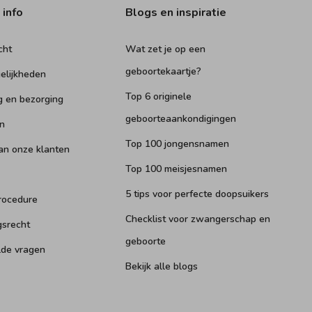
 info
Blogs en inspiratie
cht
Wat zet je op een
geboortekaartje?
elijkheden
Top 6 originele
g en bezorging
geboorteaankondigingen
n
Top 100 jongensnamen
an onze klanten
Top 100 meisjesnamen
5 tips voor perfecte doopsuikers
rocedure
Checklist voor zwangerschap en
gsrecht
geboorte
lde vragen
Bekijk alle blogs