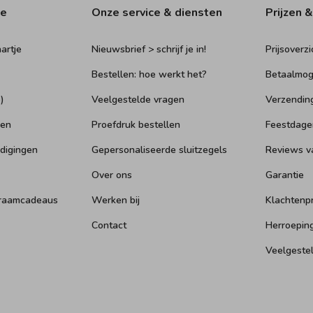
ie
Onze service & diensten
Prijzen &
artje
Nieuwsbrief > schrijf je in!
Prijsoverzi
Bestellen: hoe werkt het?
Betaalmog
)
Veelgestelde vragen
Verzendin
ken
Proefdruk bestellen
Feestdage
digingen
Gepersonaliseerde sluitzegels
Reviews v
Over ons
Garantie
kraamcadeaus
Werken bij
Klachtenp
Contact
Herroepin
Veelgeste