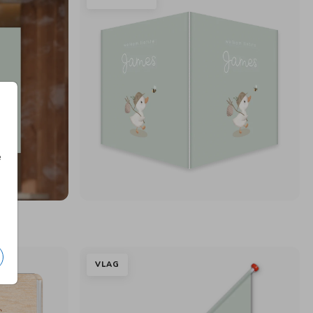
e
VLAG