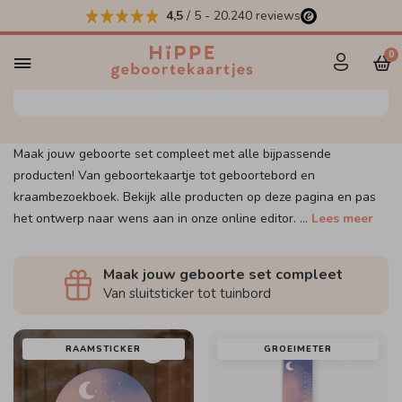
4,5
/ 5
-
20.240
reviews
Maak jouw set compleet
0
Maak jouw geboorte set compleet met alle bijpassende
producten! Van geboortekaartje tot geboortebord en
kraambezoekboek. Bekijk alle producten op deze pagina en pas
het ontwerp naar wens aan in onze online editor.
...
Lees meer
Maak jouw geboorte set compleet
Van sluitsticker tot tuinbord
RAAMSTICKER
GROEIMETER