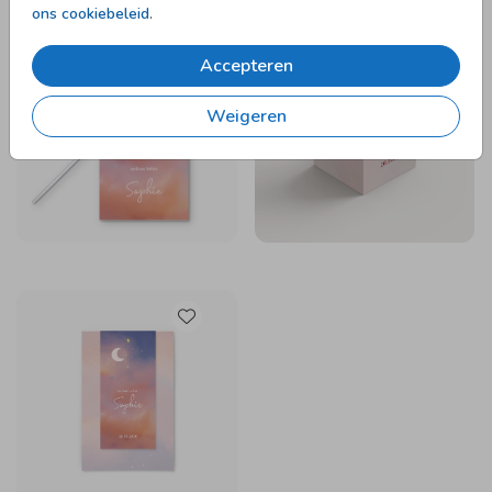
ons cookiebeleid
.
VLAG
DOOPSUIKERDOOSJE
Accepteren
Weigeren