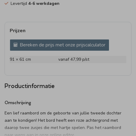
Levertijd
4-6 werkdagen
Prijzen
Bereken de prijs met onze prijscalculator
91 × 61 cm
vanaf 47,99
p/st
Productinformatie
Omschrijving
Een lief raambord om de geboorte van jullie tweede dochter
aan te kondigen! Het bord heeft een roze achtergrond met
daarop twee zusjes die met hartje spelen. Pas het raambord
naar wens aan in onze online editor.