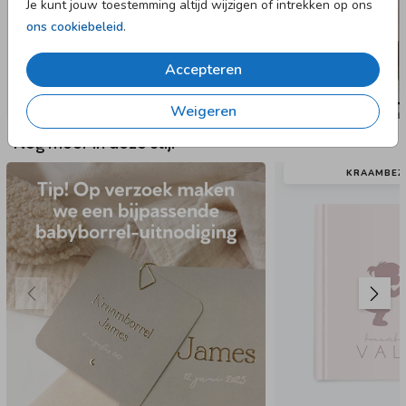
Je kunt jouw toestemming altijd wijzigen of intrekken op ons
ons cookiebeleid
.
Accepteren
Weigeren
Nog meer in deze stijl
KRAAMBEZ