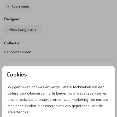
Dit product maakt onderdeel uit van
deze set
.
Toon meer
Designer
Alma Langerak
Collectie
Geboorteborden
Deze designs vind je misschien ook leuk
Cookies
RAAMBORD
Wij gebruiken cookies en vergelijkbare technieken om een
betere gebruikerservaring te bieden, ons websiteverkeer en
onze prestaties te analyseren en voor marketing- en sociale
mediadoeleinden (het weergeven van gepersonaliseerde
advertenties).