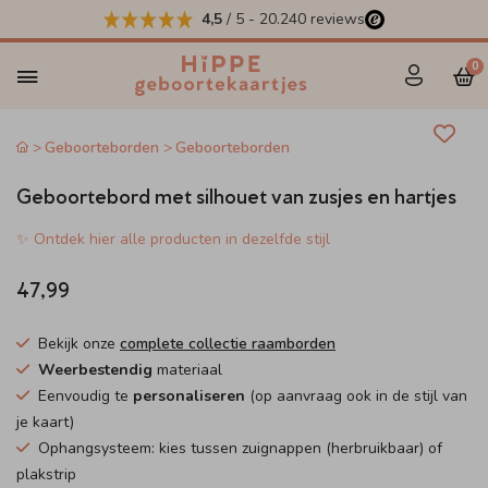
4,5
/ 5
-
20.240
reviews
0
Geboorteborden
Geboorteborden
Geboortebord met silhouet van zusjes en hartjes
✨ Ontdek hier alle producten in dezelfde stijl
47,99
Bekijk onze
complete collectie raamborden
Weerbestendig
materiaal
Eenvoudig te
personaliseren
(op aanvraag ook in de stijl van
je kaart)
Ophangsysteem: kies tussen zuignappen (herbruikbaar) of
plakstrip