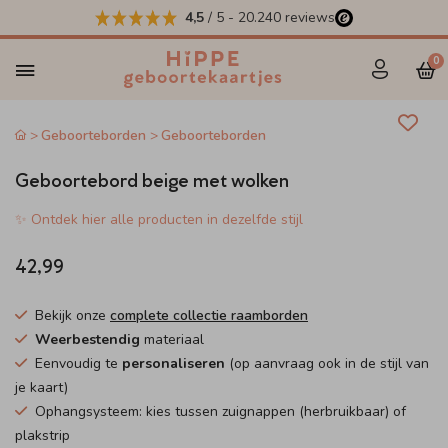
4,5
/ 5
-
20.240
reviews
0
Geboorteborden
Geboorteborden
Geboortebord beige met wolken
✨ Ontdek hier alle producten in dezelfde stijl
42,99
Bekijk onze
complete collectie raamborden
Weerbestendig
materiaal
Eenvoudig te
personaliseren
(op aanvraag ook in de stijl van
je kaart)
Ophangsysteem: kies tussen zuignappen (herbruikbaar) of
plakstrip