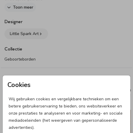
Toon meer
Dit product maakt onderdeel uit van
deze set
.
Designer
Little Spark Art
Collectie
Geboorteborden
Deze designs vind je misschien ook leuk
Cookies
RAAMBORD
RAAM
Wij gebruiken cookies en vergelijkbare technieken om een
betere gebruikerservaring te bieden, ons websiteverkeer en
onze prestaties te analyseren en voor marketing- en sociale
mediadoeleinden (het weergeven van gepersonaliseerde
advertenties).