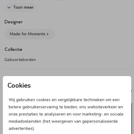
vervolgens op twee zijdes gedrukt.
Toon meer
Dit product maakt onderdeel uit van
deze set
.
Designer
Made for Moments
Collectie
Geboorteborden
Deze designs vind je misschien ook leuk
Cookies
RAAMBORD
RAAM
Wij gebruiken cookies en vergelijkbare technieken om een
betere gebruikerservaring te bieden, ons websiteverkeer en
onze prestaties te analyseren en voor marketing- en sociale
mediadoeleinden (het weergeven van gepersonaliseerde
advertenties).