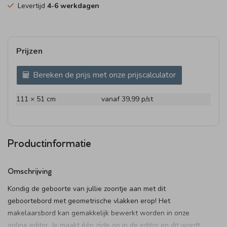
Levertijd
4-6 werkdagen
Prijzen
Bereken de prijs met onze prijscalculator
111 × 51 cm
vanaf 39,99
p/st
Productinformatie
Omschrijving
Kondig de geboorte van jullie zoontje aan met dit
geboortebord met geometrische vlakken erop! Het
makelaarsbord kan gemakkelijk bewerkt worden in onze
online editor. Je maakt één zijde op in de editor en dit wordt