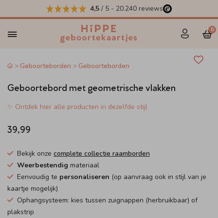
4,5
/ 5
-
20.240
reviews
0
Geboorteborden
Geboorteborden
Geboortebord met geometrische vlakken
✨ Ontdek hier alle producten in dezelfde stijl
39,99
Bekijk onze
complete collectie raamborden
Weerbestendig
materiaal
Eenvoudig te
personaliseren
(op aanvraag ook in stijl van je
kaartje mogelijk)
Ophangsysteem: kies tussen zuignappen (herbruikbaar) of
plakstrip