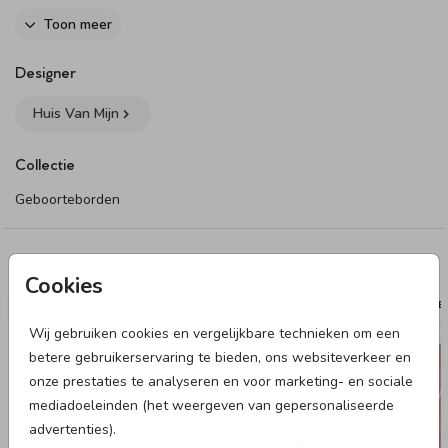
Dit product maakt onderdeel uit van
deze set
.
Toon meer
Designer
Huis Van Mijn
Collectie
Geboorteborden
Deze designs vind je misschien ook leuk
Cookies
RAAMBORD
TUIN
Wij gebruiken cookies en vergelijkbare technieken om een
betere gebruikerservaring te bieden, ons websiteverkeer en
onze prestaties te analyseren en voor marketing- en sociale
mediadoeleinden (het weergeven van gepersonaliseerde
advertenties).