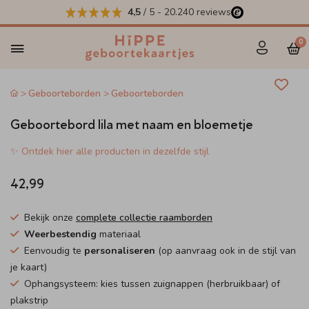
4,5
/ 5
-
20.240
reviews
0
Geboorteborden
Geboorteborden
Geboortebord lila met naam en bloemetje
✨ Ontdek hier alle producten in dezelfde stijl
42,99
Bekijk onze
complete collectie raamborden
Weerbestendig
materiaal
Eenvoudig te
personaliseren
(op aanvraag ook in de stijl van
je kaart)
Ophangsysteem: kies tussen zuignappen (herbruikbaar) of
plakstrip