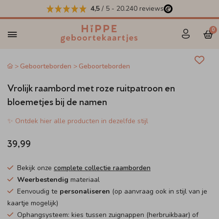
4,5
/ 5
-
20.240
reviews
0
Geboorteborden
Geboorteborden
Vrolijk raambord met roze ruitpatroon en
bloemetjes bij de namen
✨ Ontdek hier alle producten in dezelfde stijl
39,99
Bekijk onze
complete collectie raamborden
Weerbestendig
materiaal
Eenvoudig te
personaliseren
(op aanvraag ook in stijl van je
kaartje mogelijk)
Ophangsysteem: kies tussen zuignappen (herbruikbaar) of