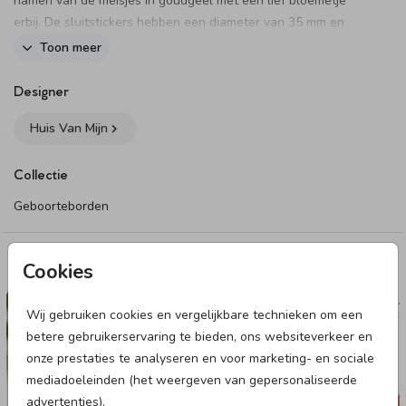
namen van de meisjes in goudgeel met een lief bloemetje
erbij. De sluitstickers hebben een diameter van 35 mm en
worden geleverd op vellen van 25 stuks.
Toon meer
Dit product maakt onderdeel uit van
deze set
.
Designer
Huis Van Mijn
Collectie
Geboorteborden
Deze designs vind je misschien ook leuk
Cookies
RAAMBORD
VL
Wij gebruiken cookies en vergelijkbare technieken om een
betere gebruikerservaring te bieden, ons websiteverkeer en
onze prestaties te analyseren en voor marketing- en sociale
mediadoeleinden (het weergeven van gepersonaliseerde
advertenties).