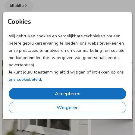
JilleJille
Cookies
Collectie
Geboorteborden
Wij gebruiken cookies en vergelijkbare technieken om een
betere gebruikerservaring te bieden, ons websiteverkeer en
onze prestaties te analyseren en voor marketing- en sociale
Deze designs vind je misschien ook leuk
mediadoeleinden (het weergeven van gepersonaliseerde
RAAMBORD
DOOPSUIK
advertenties).
Je kunt jouw toestemming altijd wijzigen of intrekken op ons
ons cookiebeleid
.
Accepteren
Weigeren