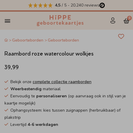
4,5
/ 5
-
20.240
reviews
0
Geboorteborden
Geboorteborden
Raambord roze watercolour wolkjes
39,99
Bekijk onze
complete collectie raamborden
Weerbestendig
materiaal
Eenvoudig te
personaliseren
(op aanvraag ook in stijl van je
kaartje mogelijk)
Ophangsysteem: kies tussen zuignappen (herbruikbaar) of
plakstrip
Levertijd
4-6 werkdagen