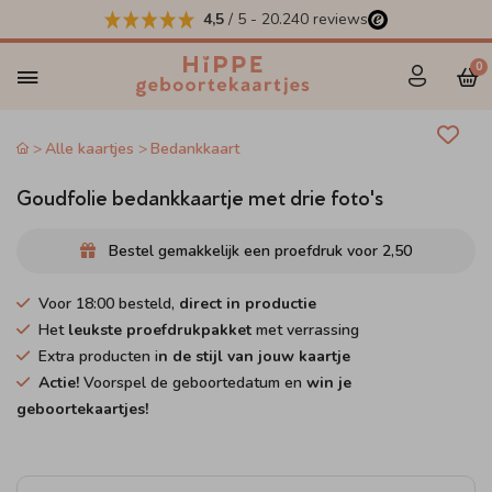
4,5
/ 5
-
20.240
reviews
0
Alle kaartjes
Bedankkaart
Goudfolie bedankkaartje met drie foto's
Bestel gemakkelijk een proefdruk voor
2,50
Voor 18:00 besteld,
direct in productie
Het
leukste proefdrukpakket
met verrassing
Extra producten i
n de stijl van jouw kaartje
Actie!
Voorspel de geboortedatum en
win je
geboortekaartjes!