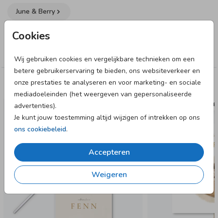
June & Berry
Cookies
Collectie
Bedankkaart
Wij gebruiken cookies en vergelijkbare technieken om een
betere gebruikerservaring te bieden, ons websiteverkeer en
onze prestaties te analyseren en voor marketing- en sociale
Deze designs vind je misschien ook leuk
mediadoeleinden (het weergeven van gepersonaliseerde
advertenties).
VLAG
TUIN
Je kunt jouw toestemming altijd wijzigen of intrekken op ons
ons cookiebeleid
.
Accepteren
Weigeren