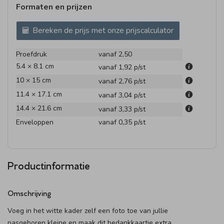
Formaten en prijzen
Bereken de prijs met onze prijscalculator
Proefdruk
vanaf 2,50
5.4 × 8.1 cm
vanaf 1,92
p/st
10 × 15 cm
vanaf 2,76
p/st
11.4 × 17.1 cm
vanaf 3,04
p/st
14.4 × 21.6 cm
vanaf 3,33
p/st
Enveloppen
vanaf 0,35
p/st
Productinformatie
Omschrijving
Voeg in het witte kader zelf een foto toe van jullie
pasgeboren kleine en maak dit bedankkaartje extra