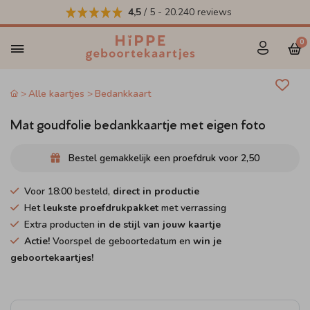
4,5
/ 5
-
20.240
reviews
0
Alle kaartjes
Bedankkaart
Mat goudfolie bedankkaartje met eigen foto
Bestel gemakkelijk een proefdruk voor
2,50
Voor 18:00 besteld,
direct in productie
Het
leukste proefdrukpakket
met verrassing
Extra producten i
n de stijl van jouw kaartje
Actie!
Voorspel de geboortedatum en
win je
geboortekaartjes!