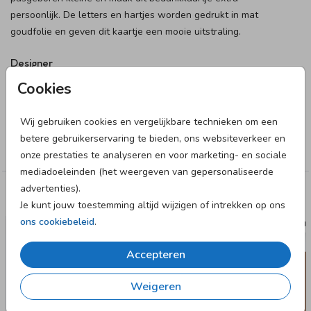
persoonlijk. De letters en hartjes worden gedrukt in mat
goudfolie en geven dit kaartje een mooie uitstraling.
Designer
Cookies
June & Berry
Wij gebruiken cookies en vergelijkbare technieken om een
Collectie
betere gebruikerservaring te bieden, ons websiteverkeer en
Bedankkaart
onze prestaties te analyseren en voor marketing- en sociale
mediadoeleinden (het weergeven van gepersonaliseerde
advertenties).
Deze designs vind je misschien ook leuk
Je kunt jouw toestemming altijd wijzigen of intrekken op ons
ons cookiebeleid
.
RAAMBORD
RAAM
Accepteren
Weigeren