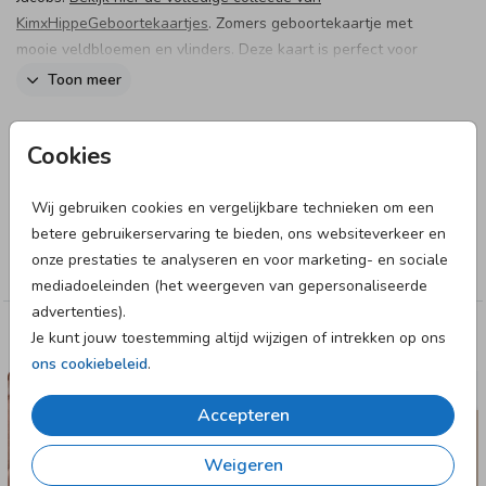
KimxHippeGeboortekaartjes
. Zomers geboortekaartje met
mooie veldbloemen en vlinders. Deze kaart is perfect voor
ouders die een romantische kaart zoeken voor hun dochter.
Toon meer
Designer
Cookies
June & Berry
Wij gebruiken cookies en vergelijkbare technieken om een
Collectie
betere gebruikerservaring te bieden, ons websiteverkeer en
onze prestaties te analyseren en voor marketing- en sociale
Meisje
mediadoeleinden (het weergeven van gepersonaliseerde
advertenties).
Je kunt jouw toestemming altijd wijzigen of intrekken op ons
Deze designs vind je misschien ook leuk
ons cookiebeleid
.
GEBOORTEKAARTJE
Accepteren
Weigeren