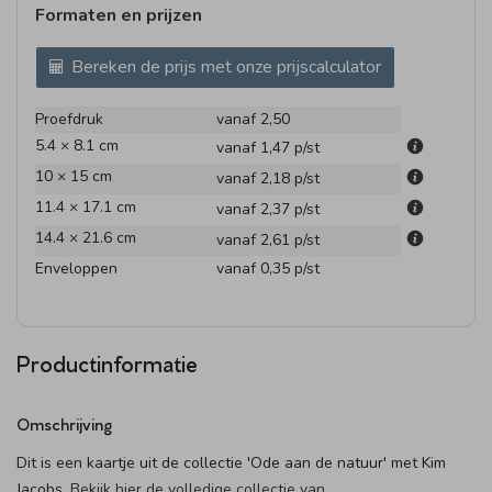
Formaten en prijzen
Bereken de prijs met onze prijscalculator
Proefdruk
vanaf 2,50
5.4 × 8.1 cm
vanaf 1,47
p/st
10 × 15 cm
vanaf 2,18
p/st
11.4 × 17.1 cm
vanaf 2,37
p/st
14.4 × 21.6 cm
vanaf 2,61
p/st
Enveloppen
vanaf 0,35
p/st
Productinformatie
Omschrijving
Dit is een kaartje uit de collectie 'Ode aan de natuur' met Kim
Jacobs.
Bekijk hier de volledige collectie van