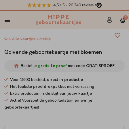
4,5
/ 5
-
20.240
reviews
0
Alle kaartjes
Meisje
Golvende geboortekaartje met bloemen
Bestel je
gratis 1e proef
met code
GRATISPROEF
Voor 18:00 besteld,
direct in productie
Het
leukste proefdrukpakket
met verrassing
Extra producten i
n de stijl van jouw kaartje
Actie!
Voorspel de geboortedatum en
win je
geboortekaartjes!