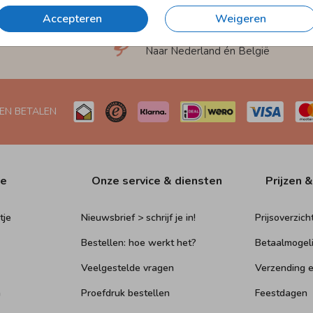
Accepteren
Weigeren
et
Verzending in 1-2 werkdagen
Naar Nederland én België
 EN BETALEN
ie
Onze service & diensten
Prijzen &
tje
Nieuwsbrief > schrijf je in!
Prijsoverzich
Bestellen: hoe werkt het?
Betaalmogel
Veelgestelde vragen
Verzending e
n
Proefdruk bestellen
Feestdagen