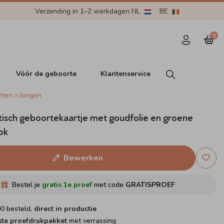
Verzending in 1–2 werkdagen NL
BE
0
Vóór de geboorte
Klantenservice
rten
Jongen
tisch geboortekaartje met goudfolie en groene
ok
Bewerken
Bestel je
gratis 1e proef
met code
GRATISPROEF
00 besteld,
direct in productie
ste proefdrukpakket
met verrassing