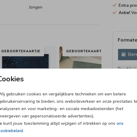
Extra pro
Jongen
Actie!
Voo
Formate
GEBOORTEKAARTJE
GEBOORTEKAARTJE
Bere
Proefdruk
11 × 11 c
Cookies
12 × 12 c
13 × 13 c
Wij gebruiken cookies en vergelijkbare technieken om een betere
gebruikerservaring te bieden, ons websiteverkeer en onze prestaties t
15 × 15 c
analyseren en voor marketing- en sociale mediadoeleinden (het
Envelopp
weergeven van gepersonaliseerde advertenties).
Je kunt jouw toestemming altijd wijzigen of intrekken op ons
ons
cookiebeleid
.