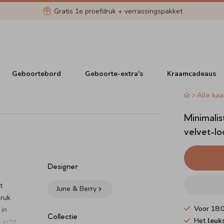
Gratis 1e proefdruk + verrassingspakket
Geboortebord
Geboorte-extra's
Kraamcadeaus
Alle kaa
Minimalis
velvet-lo
Designer
t
June & Berry
druk
Voor 18:
 in
Collectie
Het
leuk
t echt