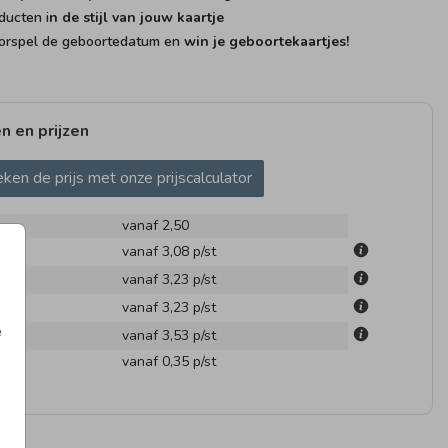
ducten i
n de stijl van jouw kaartje
rspel de geboortedatum en
win je geboortekaartjes!
n en prijzen
ken de prijs met onze prijscalculator
vanaf 2,50
m
vanaf 3,08
p/st
m
vanaf 3,23
p/st
m
vanaf 3,23
p/st
e
m
vanaf 3,53
p/st
en
vanaf 0,35
p/st