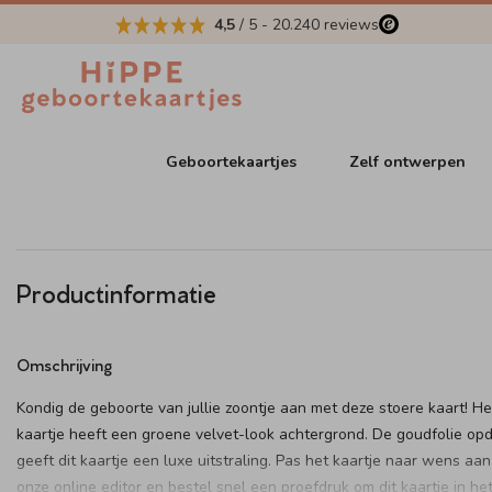
4,5
/ 5
-
20.240
reviews
Geboortekaartjes
Zelf ontwerpen
Productinformatie
Omschrijving
Kondig de geboorte van jullie zoontje aan met deze stoere kaart! He
kaartje heeft een groene velvet-look achtergrond. De goudfolie op
geeft dit kaartje een luxe uitstraling. Pas het kaartje naar wens aan
onze online editor en bestel snel een proefdruk om dit kaartje in he