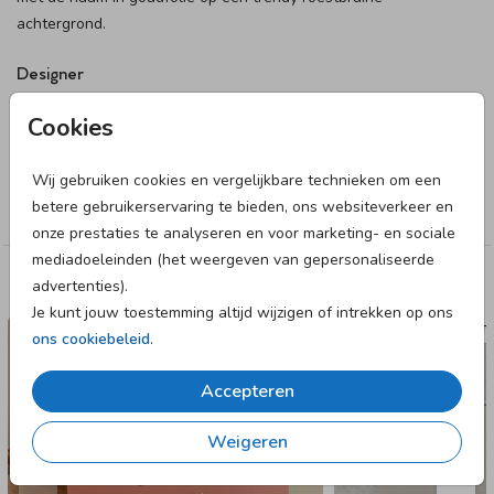
achtergrond.
Designer
June & Berry
Cookies
Collectie
Wij gebruiken cookies en vergelijkbare technieken om een
betere gebruikerservaring te bieden, ons websiteverkeer en
Jongen
onze prestaties te analyseren en voor marketing- en sociale
mediadoeleinden (het weergeven van gepersonaliseerde
advertenties).
Deze designs vind je misschien ook leuk
Je kunt jouw toestemming altijd wijzigen of intrekken op ons
GEBOORTEKAARTJE
GEBOORTE
ons cookiebeleid
.
Accepteren
Weigeren