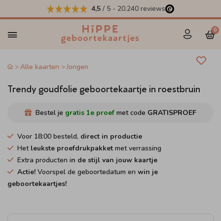
4,5
/ 5
-
20.240
reviews
0
Alle kaarten
Jongen
Trendy goudfolie geboortekaartje in roestbruin
Bestel je
gratis 1e proef
met code
GRATISPROEF
Voor 18:00 besteld,
direct in productie
Het
leukste proefdrukpakket
met verrassing
Extra producten i
n de stijl van jouw kaartje
Actie!
Voorspel de geboortedatum en
win je
geboortekaartjes!