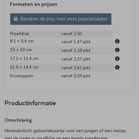
Formaten en prijzen
Bereken de prijs met onze prijscalculator
Proefdruk
vanaf 2,50
8.1 × 5.4 cm
vanaf 1,47
p/st
15 × 10 cm
vanaf 2,18
p/st
17.1 × 11.4 cm
vanaf 2,37
p/st
21.6 × 14.4 cm
vanaf 2,61
p/st
Enveloppen
vanaf 0,35
p/st
Productinformatie
Omschrijving
Minimalistisch geboortekaartje voor een jongen of een meisje,
met de naam in goudfolie op een trendy roestbruine