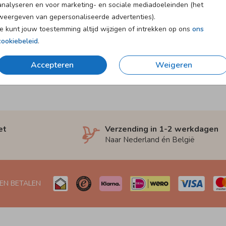
analyseren en voor marketing- en sociale mediadoeleinden (het
weergeven van gepersonaliseerde advertenties).
Je kunt jouw toestemming altijd wijzigen of intrekken op ons
ons
cookiebeleid
.
Accepteren
Weigeren
et
Verzending in 1-2 werkdagen
Naar Nederland én België
 EN BETALEN