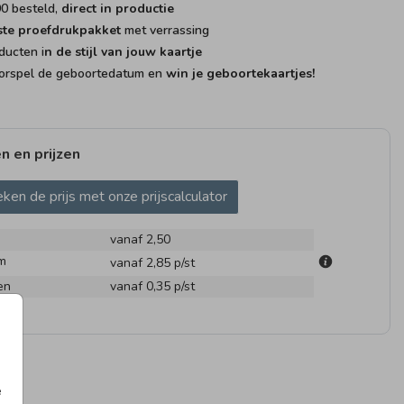
00 besteld,
direct in productie
ste proefdrukpakket
met verrassing
ducten i
n de stijl van jouw kaartje
rspel de geboortedatum en
win je geboortekaartjes!
n en prijzen
BOORTEKAARTJE
GEBOO
ken de prijs met onze prijscalculator
vanaf 2,50
m
vanaf 2,85
p/st
en
vanaf 0,35
p/st
25 X 25 CM I MET
KRAAMBORRELKAART
RAAM
e
INVULPAGINA'S