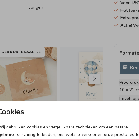
Voor 18:
n.
Jongen
Het
leuk
Extra pro
Actie!
Voo
GEBOORTEKAARTJE
Formate
GE
Bere
Proefdruk
10 × 21 c
Envelopp
Cookies
Wij gebruiken cookies en vergelijkbare technieken om een betere
VLAG
gebruikerservaring te bieden, ons websiteverkeer en onze prestaties t