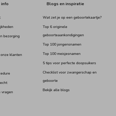
 info
Blogs en inspiratie
t
Wat zet je op een geboortekaartje?
ijkheden
Top 6 originele
geboorteaankondigingen
n bezorging
Top 100 jongensnamen
Top 100 meisjesnamen
 onze klanten
5 tips voor perfecte doopsuikers
Checklist voor zwangerschap en
cedure
geboorte
recht
Bekijk alle blogs
e vragen