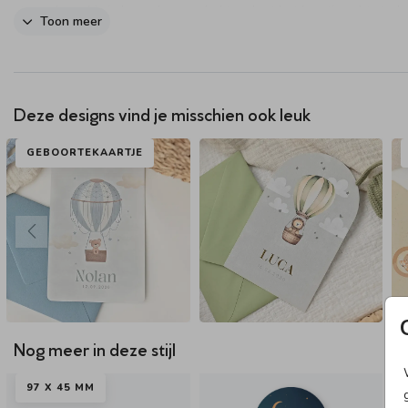
sterrenhemel is in hoogglans gedrukt en laat het kaartje echt strale
Toon meer
Personaliseer dit kaartje voor jullie zoon in onze handige online
opmaaktool.
Dit product maakt onderdeel uit van
deze set
.
Deze designs vind je misschien ook leuk
GEBOORTEKAARTJE
Nog meer in deze stijl
97 X 45 MM