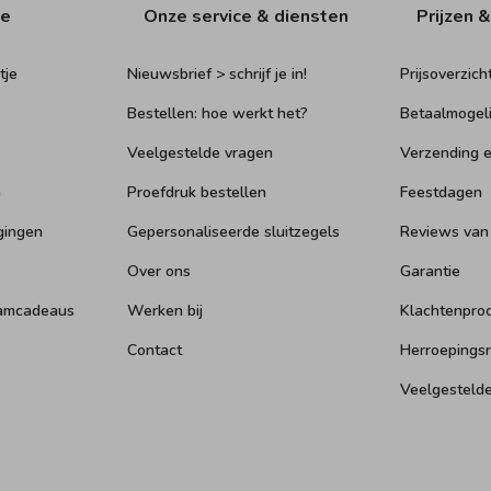
ie
Onze service & diensten
Prijzen &
tje
Nieuwsbrief > schrijf je in!
Prijsoverzich
Bestellen: hoe werkt het?
Betaalmogel
Veelgestelde vragen
Verzending e
n
Proefdruk bestellen
Feestdagen
gingen
Gepersonaliseerde sluitzegels
Reviews van
Over ons
Garantie
aamcadeaus
Werken bij
Klachtenpro
Contact
Herroepings
Veelgesteld