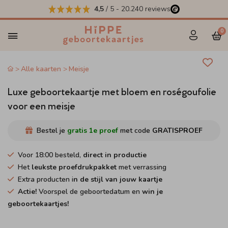
4,5
/ 5
-
20.240
reviews
0
Alle kaarten
Meisje
Luxe geboortekaartje met bloem en roségoufolie
voor een meisje
Bestel je
gratis 1e proef
met code
GRATISPROEF
Voor 18:00 besteld,
direct in productie
Het
leukste proefdrukpakket
met verrassing
Extra producten i
n de stijl van jouw kaartje
Actie!
Voorspel de geboortedatum en
win je
geboortekaartjes!