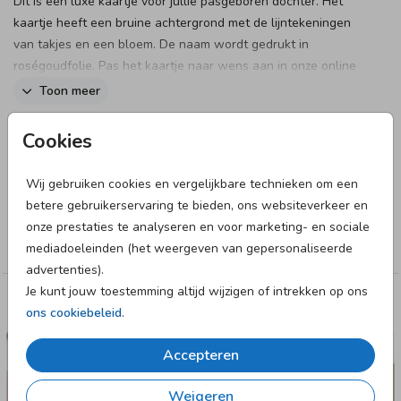
Dit is een luxe kaartje voor jullie pasgeboren dochter. Het
kaartje heeft een bruine achtergrond met de lijntekeningen
van takjes en een bloem. De naam wordt gedrukt in
roségoudfolie. Pas het kaartje naar wens aan in onze online
editor en bestel een proefdruk om dit kaartje in het echt te
Toon meer
zien!
Designer
Cookies
Anet illustratie
Wij gebruiken cookies en vergelijkbare technieken om een
betere gebruikerservaring te bieden, ons websiteverkeer en
Collectie
onze prestaties te analyseren en voor marketing- en sociale
Meisje
mediadoeleinden (het weergeven van gepersonaliseerde
advertenties).
Je kunt jouw toestemming altijd wijzigen of intrekken op ons
Deze designs vind je misschien ook leuk
ons cookiebeleid
.
GEBOORTEKAARTJE
Accepteren
Weigeren