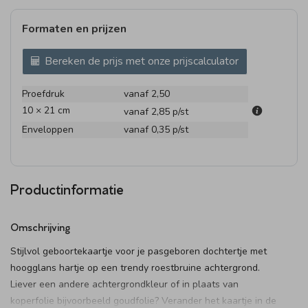
Formaten en prijzen
Bereken de prijs met onze prijscalculator
Proefdruk
vanaf 2,50
10 × 21 cm
vanaf 2,85
p/st
Enveloppen
vanaf 0,35
p/st
Productinformatie
Omschrijving
Stijlvol geboortekaartje voor je pasgeboren dochtertje met
hoogglans hartje op een trendy roestbruine achtergrond.
Liever een andere achtergrondkleur of in plaats van
koperfolie bijvoorbeeld goudfolie? Verander het kaartje in de