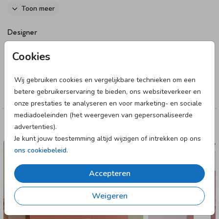
online editor en maak een uniek geboortekaartje!
Toon meer
Bekijk hier het
bijpassende babyborrelkaartje
.
Designer
June & Berry
Cookies
Collectie
Wij gebruiken cookies en vergelijkbare technieken om een
betere gebruikerservaring te bieden, ons websiteverkeer en
Meisje
onze prestaties te analyseren en voor marketing- en sociale
mediadoeleinden (het weergeven van gepersonaliseerde
advertenties).
Deze designs vind je misschien ook leuk
Je kunt jouw toestemming altijd wijzigen of intrekken op ons
GEBOORTEKAARTJE
GEBOORTE
ons cookiebeleid
.
Accepteren
Weigeren