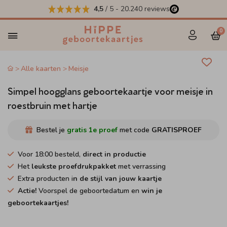
4,5
/ 5
-
20.240
reviews
0
Alle kaarten
Meisje
Simpel hoogglans geboortekaartje voor meisje in
roestbruin met hartje
Bestel je
gratis 1e proef
met code
GRATISPROEF
Voor 18:00 besteld,
direct in productie
Het
leukste proefdrukpakket
met verrassing
Extra producten i
n de stijl van jouw kaartje
Actie!
Voorspel de geboortedatum en
win je
geboortekaartjes!