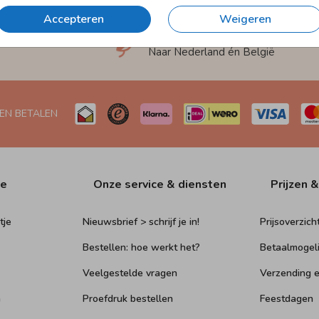
Accepteren
Weigeren
et
Verzending in 1-2 werkdagen
Naar Nederland én België
 EN BETALEN
ie
Onze service & diensten
Prijzen &
tje
Nieuwsbrief > schrijf je in!
Prijsoverzich
Bestellen: hoe werkt het?
Betaalmogel
Veelgestelde vragen
Verzending e
n
Proefdruk bestellen
Feestdagen