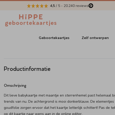
4,5
/ 5
-
20.240
reviews
Geboortekaartjes
Zelf ontwerpen
Productinformatie
Omschrijving
Dit lieve babykaartje met maantje en sterrenhemel past helemaal bi
trends van nu. De achtergrond is mooi donkerblauw. De elementjes 
goudfolie zorgen ervoor dat het kaartje letterlijk schittert! Pas de t
op dit kaartje naar wens aan in de online editor.