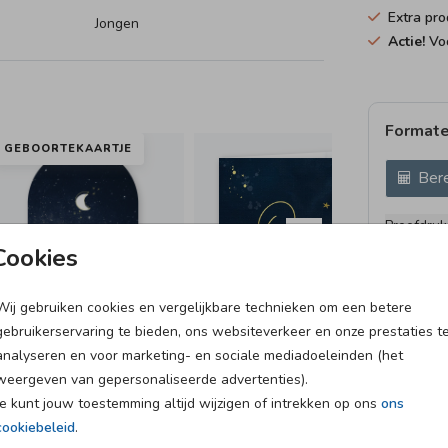
Extra pro
Jongen
Actie!
Voo
Formate
GEBOORTEKAARTJE
Bere
Proefdruk
11 × 11 c
Cookies
12 × 12 c
13 × 13 c
Wij gebruiken cookies en vergelijkbare technieken om een betere
gebruikerservaring te bieden, ons websiteverkeer en onze prestaties t
15 × 15 c
analyseren en voor marketing- en sociale mediadoeleinden (het
Envelopp
weergeven van gepersonaliseerde advertenties).
Je kunt jouw toestemming altijd wijzigen of intrekken op ons
ons
cookiebeleid
.