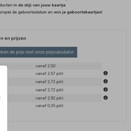
ducten i
n de stijl van jouw kaartje
rspel de geboortedatum en
win je geboortekaartjes!
n en prijzen
ken de prijs met onze prijscalculator
vanaf 2,50
m
vanaf 2,57
p/st
m
vanaf 2,72
p/st
m
vanaf 2,72
p/st
e
m
vanaf 2,92
p/st
en
vanaf 0,35
p/st