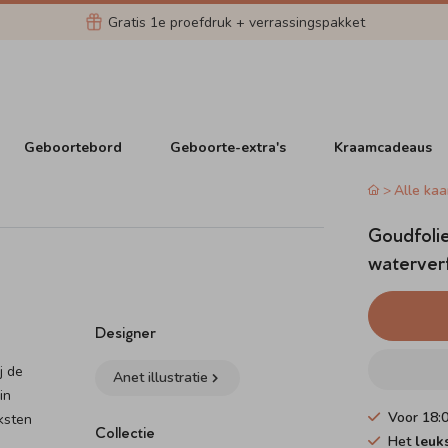
Gratis 1e proefdruk + verrassingspakket
Geboortebord
Geboorte-extra's
Kraamcadeaus
Alle kaa
Goudfoli
waterver
Designer
j de
Anet illustratie
in
Voor 18:
eksten
Collectie
Het
leuk