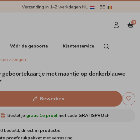
Verzending in 1–2 werkdagen NL
BE
0
Vóór de geboorte
Klantenservice
rten
Jongen
e geboortekaartje met maantje op donkerblauwe
f
Bewerken
Bestel je
gratis 1e proef
met code
GRATISPROEF
00 besteld,
direct in productie
ste proefdrukpakket
met verrassing