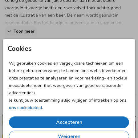
Kondig de geboorte van jullie dochter aan met dit stoere
kaartje. Het kaartje heeft een roze velvet-look achtergrond
met de illustratie van een beer. De naam wordt gedrukt in
roségoudfolie. Pas het kaartje naar wens aan in onze online
editor en bestel snel een proefdruk om dit kaartje in het echt
Toon meer
te zien!
Designer
Cookies
Anet illustratie
Wij gebruiken cookies en vergelijkbare technieken om een
betere gebruikerservaring te bieden, ons websiteverkeer en
Collectie
onze prestaties te analyseren en voor marketing- en sociale
Meisje
mediadoeleinden (het weergeven van gepersonaliseerde
advertenties).
Je kunt jouw toestemming altijd wijzigen of intrekken op ons
Deze designs vind je misschien ook leuk
ons cookiebeleid
.
GEBOORTE
Accepteren
Weigeren