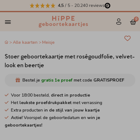
4,5
/ 5
-
20.240
reviews
0
Alle kaarten
Meisje
Stoer geboortekaartje met roségoudfolie, velvet-
look en beertje
Bestel je
gratis 1e proef
met code
GRATISPROEF
Voor 18:00 besteld,
direct in productie
Het
leukste proefdrukpakket
met verrassing
Extra producten i
n de stijl van jouw kaartje
Actie!
Voorspel de geboortedatum en
win je
geboortekaartjes!