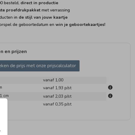
00 besteld,
direct in productie
ste proefdrukpakket
met verrassing
ducten i
n de stijl van jouw kaartje
rspel de geboortedatum en
win je geboortekaartjes!
n en prijzen
ken de prijs met onze prijscalculator
vanaf 1,00
m
vanaf 1,93
p/st
.1 cm
vanaf 2,03
p/st
en
vanaf 0,35
p/st
SLUITSTICKER
NAAMS
e