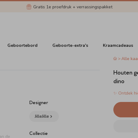
Gratis 1e proefdruk + verrassingspakket
Geboortebord
Geboorte-extra's
Kraamcadeaus
Alle kaa
Houten ge
dino
✨ Ontdek hie
Designer
JilleJille
Collectie
an de