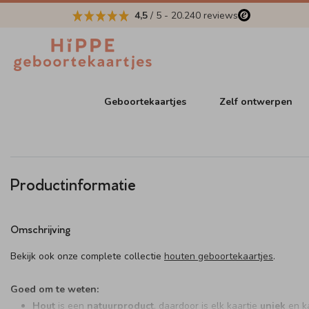
4,5
/ 5
-
20.240
reviews
Geboortekaartjes
Zelf ontwerpen
Productinformatie
Omschrijving
Bekijk ook onze complete collectie
houten geboortekaartjes
.
Goed om te weten:
Hout
is een
natuurproduct
, daardoor is elk kaartje
uniek
en k