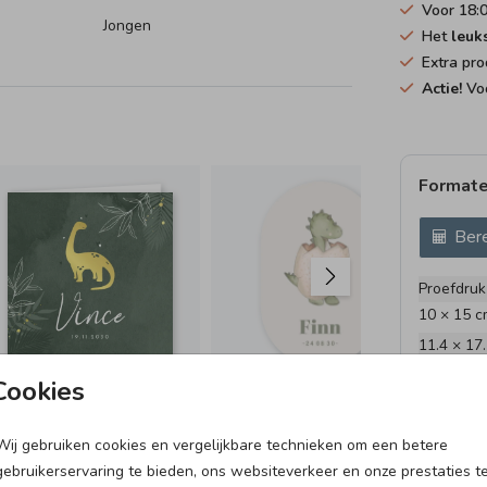
Voor 18:
Jongen
Het
leuk
óór
Extra pro
kt en
Actie!
Voo
arom
, maar
Formate
Bere
et
n onze
Proefdruk
10 × 15 c
11.4 × 17
Envelopp
Cookies
Wij gebruiken cookies en vergelijkbare technieken om een betere
25 X 25 CM I MET
gebruikerservaring te bieden, ons websiteverkeer en onze prestaties t
INVULPAGINA'S