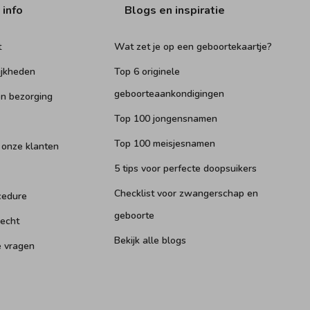
 info
Blogs en inspiratie
t
Wat zet je op een geboortekaartje?
ijkheden
Top 6 originele
geboorteaankondigingen
n bezorging
Top 100 jongensnamen
Top 100 meisjesnamen
 onze klanten
5 tips voor perfecte doopsuikers
Checklist voor zwangerschap en
cedure
geboorte
recht
Bekijk alle blogs
e vragen