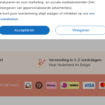
analyseren en voor marketing- en sociale mediadoeleinden (het
weergeven van gepersonaliseerde advertenties).
Je kunt jouw toestemming altijd wijzigen of intrekken op ons
ons
cookiebeleid
.
Accepteren
Weigeren
et
Verzending in 1-2 werkdagen
Naar Nederland én België
 EN BETALEN