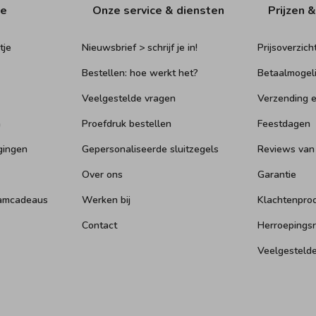
ie
Onze service & diensten
Prijzen &
tje
Nieuwsbrief > schrijf je in!
Prijsoverzich
Bestellen: hoe werkt het?
Betaalmogel
Veelgestelde vragen
Verzending e
n
Proefdruk bestellen
Feestdagen
gingen
Gepersonaliseerde sluitzegels
Reviews van
Over ons
Garantie
aamcadeaus
Werken bij
Klachtenpro
Contact
Herroepings
Veelgesteld