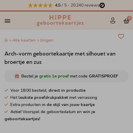
4,5
/ 5
-
20.240
reviews
0
Alle kaarten
Jongen
Arch-vorm geboortekaartje met silhouet van
broertje en zus
Bestel je
gratis 1e proef
met code
GRATISPROEF
Voor 18:00 besteld,
direct in productie
Het
leukste proefdrukpakket
met verrassing
Extra producten i
n de stijl van jouw kaartje
Actie!
Voorspel de geboortedatum en
win je
geboortekaartjes!