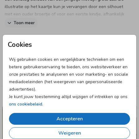
illustratie op het kaartje kun je vervangen door een silhouet
met een ouder broertje of voor een eerste kindje, afhankelijk
van jouw gezinssamenstelling. Het kaartje heeft een arch-
Toon meer
vorm en is dus volledig te personaliseren in onze online
editor.
Designer
Cookies
JilleJille
Wij gebruiken cookies en vergelijkbare technieken om een
Collectie
betere gebruikerservaring te bieden, ons websiteverkeer en
onze prestaties te analyseren en voor marketing- en sociale
Jongen
mediadoeleinden (het weergeven van gepersonaliseerde
advertenties).
Je kunt jouw toestemming altijd wijzigen of intrekken op ons
Deze designs vind je misschien ook leuk
ons cookiebeleid
.
GEBOORTEKAARTJE
Accepteren
Weigeren