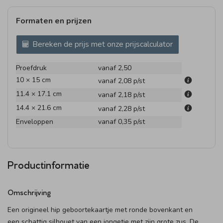
Formaten en prijzen
Bereken de prijs met onze prijscalculator
Proefdruk
vanaf 2,50
10 × 15 cm
vanaf 2,08
p/st
11.4 × 17.1 cm
vanaf 2,18
p/st
14.4 × 21.6 cm
vanaf 2,28
p/st
Enveloppen
vanaf 0,35
p/st
Productinformatie
Omschrijving
Een origineel hip geboortekaartje met ronde bovenkant en
een schattig silhouet van een jongetje met zijn grote zus. De