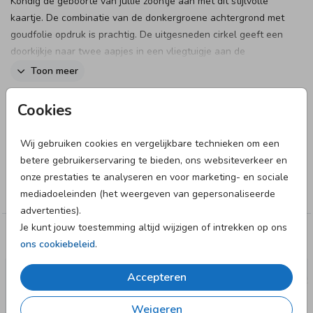
Kondig de geboorte van jullie zoontje aan met dit stijlvolle
kaartje. De combinatie van de donkergroene achtergrond met
goudfolie opdruk is prachtig. De uitgesneden cirkel geeft een
doorkijkje naar twee aapjes in een vliegtuigje aan de
binnenkant van de kaart. De ballonnen maken dit kaartje
Toon meer
extra feestelijk.
Designer
Cookies
Let op: Deze kaart heeft een langere verzendtijd: voor 18.00
Fientje & Co
uur besteld = de volgende werkdag gedrukt en verzonden.
Wij gebruiken cookies en vergelijkbare technieken om een
betere gebruikerservaring te bieden, ons websiteverkeer en
Collectie
onze prestaties te analyseren en voor marketing- en sociale
Jongen
mediadoeleinden (het weergeven van gepersonaliseerde
advertenties).
Je kunt jouw toestemming altijd wijzigen of intrekken op ons
Deze designs vind je misschien ook leuk
ons cookiebeleid
.
Accepteren
Weigeren