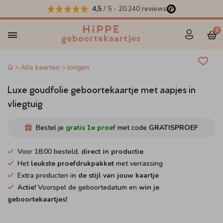
4,5
/ 5
-
20.240
reviews
0
Alle kaarten
Jongen
Luxe goudfolie geboortekaartje met aapjes in
vliegtuig
Bestel je
gratis 1e proef
met code
GRATISPROEF
Voor 18:00 besteld,
direct in productie
Het
leukste proefdrukpakket
met verrassing
Extra producten i
n de stijl van jouw kaartje
Actie!
Voorspel de geboortedatum en
win je
geboortekaartjes!