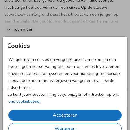
Dit is een uniek kaartje voor de geboorte van jullie zoontje.
Het kaartje heeft de vorm van een cirkel. Op de blauwe
velvet-look achtergrond staat het silhouet van een jongen op
een driewieler. De goudfolie opdruk geeft dit kaartje een luxe
uitstraling. Pas het kaartje naar wens aan in onze online
Toon meer
editor en bestel snel een proefdruk om dit kaartje in het echt
te zien!
Designer
Cookies
JilleJille
Let op: Deze kaart heeft een langere verzendtijd: voor 18.00
Wij gebruiken cookies en vergelijkbare technieken om een
uur besteld = de volgende werkdag gedrukt en verzonden.
betere gebruikerservaring te bieden, ons websiteverkeer en
Collectie
onze prestaties te analyseren en voor marketing- en sociale
Jongen
mediadoeleinden (het weergeven van gepersonaliseerde
advertenties).
Je kunt jouw toestemming altijd wijzigen of intrekken op ons
Deze designs vind je misschien ook leuk
ons cookiebeleid
.
Accepteren
Weigeren