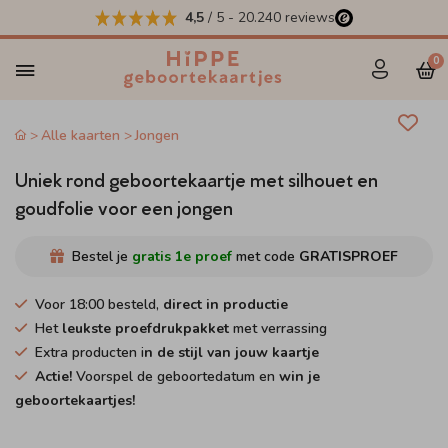
4,5
/ 5
-
20.240
reviews
0
Alle kaarten
Jongen
Uniek rond geboortekaartje met silhouet en
goudfolie voor een jongen
Bestel je
gratis 1e proef
met code
GRATISPROEF
Voor 18:00 besteld,
direct in productie
Het
leukste proefdrukpakket
met verrassing
Extra producten i
n de stijl van jouw kaartje
Actie!
Voorspel de geboortedatum en
win je
geboortekaartjes!