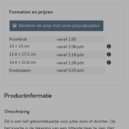
Formaten en prijzen
Bereken de prijs met onze prijscalculator
Proefdruk
vanaf 2,50
10 × 15 cm
vanaf 2,08
p/st
11.4 × 17.1 cm
vanaf 2,18
p/st
14.4 × 21.6 cm
vanaf 2,28
p/st
Enveloppen
vanaf 0,35
p/st
Productinformatie
Omschrijving
Dit is een lief geboortekaartje voor jullie zoon of dochter. Op
het kaartje is de tekening van een zittende beer te zien. Het