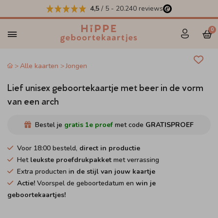
4,5
/ 5
-
20.240
reviews
0
Alle kaarten
Jongen
Lief unisex geboortekaartje met beer in de vorm
van een arch
Bestel je
gratis 1e proef
met code
GRATISPROEF
Voor 18:00 besteld,
direct in productie
Het
leukste proefdrukpakket
met verrassing
Extra producten i
n de stijl van jouw kaartje
Actie!
Voorspel de geboortedatum en
win je
geboortekaartjes!