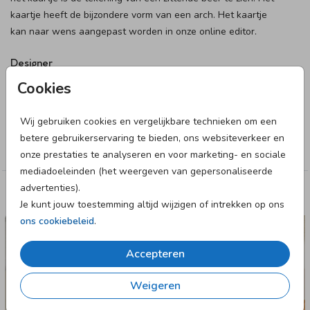
kaartje heeft de bijzondere vorm van een arch. Het kaartje
kan naar wens aangepast worden in onze online editor.
Designer
Cookies
JilleJille
Wij gebruiken cookies en vergelijkbare technieken om een
Collectie
betere gebruikerservaring te bieden, ons websiteverkeer en
Jongen
onze prestaties te analyseren en voor marketing- en sociale
mediadoeleinden (het weergeven van gepersonaliseerde
advertenties).
Deze designs vind je misschien ook leuk
Je kunt jouw toestemming altijd wijzigen of intrekken op ons
ons cookiebeleid
.
GEBOORTEKAARTJE
Accepteren
Weigeren