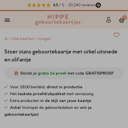
4,5
/ 5
-
20.240
reviews
0
Alle kaarten
Jongen
Stoer stans geboortekaartje met cirkel uitsnede
en olifantje
Bestel je
gratis 1e proef
met code
GRATISPROEF
Voor 18:00 besteld,
direct in productie
Het
leukste proefdrukpakket
met verrassing
Extra producten i
n de stijl van jouw kaartje
Actie!
Voorspel de geboortedatum en
win je
geboortekaartjes!