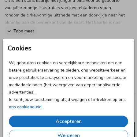
Dit is een stans kaartje met jungle thema voor de geboorte
van jullie zoontje. Illustraties van junglebladeren staan
rondom de cirkelvormige uitsnede met een doorkijkje naar het
olifantje aan de binnenkant van de kaart. Het kaartje is naar
wens aan te passen in onze online editor. Bestel snel een
Toon meer
proefdruk om dit kaartje in het echt te zien!
Designer
Cookies
Made for Moments
Wij gebruiken cookies en vergelijkbare technieken om een
betere gebruikerservaring te bieden, ons websiteverkeer en
Collectie
onze prestaties te analyseren en voor marketing- en sociale
Jongen
mediadoeleinden (het weergeven van gepersonaliseerde
advertenties).
Je kunt jouw toestemming altijd wijzigen of intrekken op ons
Deze designs vind je misschien ook leuk
ons cookiebeleid
.
Accepteren
Weigeren