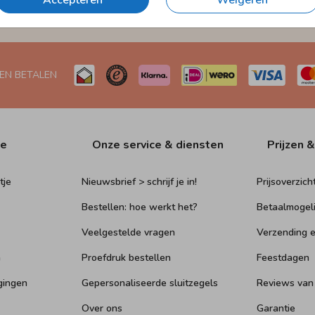
Accepteren
Weigeren
Naar Nederland én België
 EN BETALEN
ie
Onze service & diensten
Prijzen &
tje
Nieuwsbrief > schrijf je in!
Prijsoverzich
Bestellen: hoe werkt het?
Betaalmogel
Veelgestelde vragen
Verzending e
n
Proefdruk bestellen
Feestdagen
gingen
Gepersonaliseerde sluitzegels
Reviews van
Over ons
Garantie