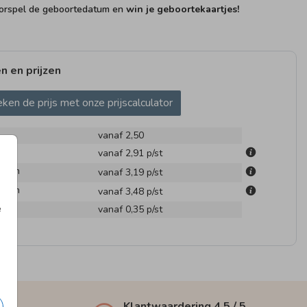
rspel de geboortedatum en
win je geboortekaartjes!
n en prijzen
ken de prijs met onze prijscalculator
GEBOO
vanaf 2,50
m
vanaf 2,91
p/st
.1 cm
vanaf 3,19
p/st
.6 cm
vanaf 3,48
p/st
e
en
vanaf 0,35
p/st
Klantwaardering
4,5
/ 5