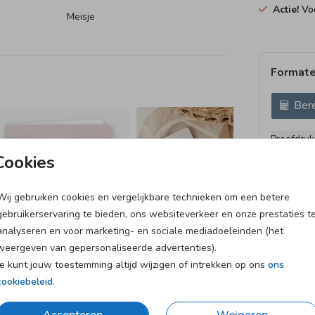
m de
Actie!
Voo
Meisje
en.
4c8.
Formate
Bere
Proefdruk
10 × 15 c
Cookies
11.4 × 17
14.4 × 21
Wij gebruiken cookies en vergelijkbare technieken om een betere
gebruikerservaring te bieden, ons websiteverkeer en onze prestaties t
Envelopp
analyseren en voor marketing- en sociale mediadoeleinden (het
weergeven van gepersonaliseerde advertenties).
Je kunt jouw toestemming altijd wijzigen of intrekken op ons
ons
cookiebeleid
.
et
Verzending in 1-2 werkdagen