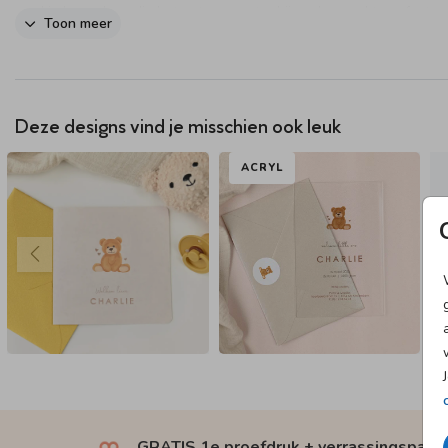
rand in hoogglans die het ontwerp extra bijzonder maakt, perfect o
Toon meer
komst van jullie dochter op een charmante en unieke manier te vier
Bedankt voor de video,
Amalin!
. Zij koos voor achtergrondkleur #fba
Bekijk ook de
jongensversie
van deze kaart.
Deze designs vind je misschien ook leuk
ACRYL
GRATIS 1e proefdruk + verrassingspakk