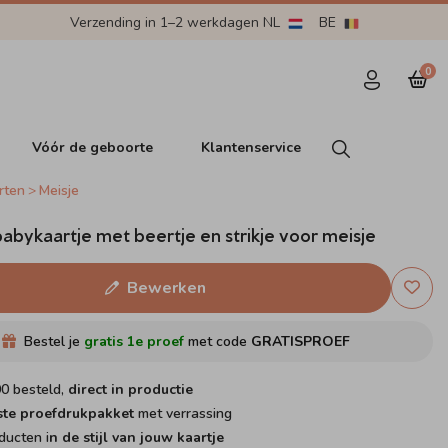
Verzending in 1–2 werkdagen NL
BE
0
Vóór de geboorte
Klantenservice
rten
Meisje
babykaartje met beertje en strikje voor meisje
Bewerken
Bestel je
gratis 1e proef
met code
GRATISPROEF
00 besteld,
direct in productie
ste proefdrukpakket
met verrassing
ducten i
n de stijl van jouw kaartje