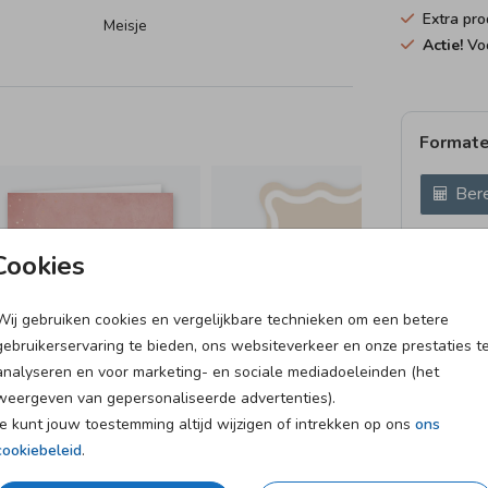
Extra pro
un je
Meisje
Actie!
Voo
ngt,
Formate
Bere
Proefdruk
Cookies
10 × 15 c
11.4 × 17
Wij gebruiken cookies en vergelijkbare technieken om een betere
14.4 × 21
gebruikerservaring te bieden, ons websiteverkeer en onze prestaties t
Envelopp
analyseren en voor marketing- en sociale mediadoeleinden (het
weergeven van gepersonaliseerde advertenties).
Je kunt jouw toestemming altijd wijzigen of intrekken op ons
ons
cookiebeleid
.