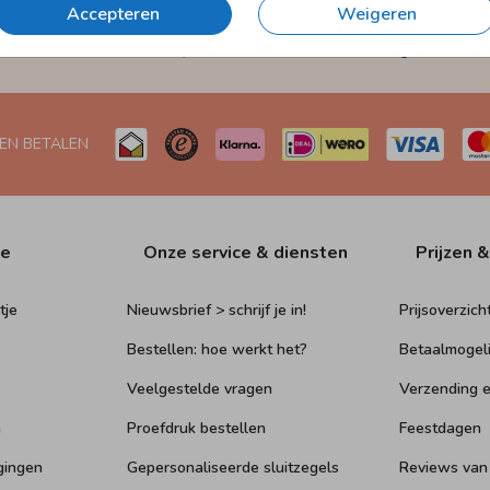
Accepteren
Weigeren
et
Verzending in 1-2 werkdagen
Naar Nederland én België
 EN BETALEN
ie
Onze service & diensten
Prijzen &
tje
Nieuwsbrief > schrijf je in!
Prijsoverzich
Bestellen: hoe werkt het?
Betaalmogel
Veelgestelde vragen
Verzending e
n
Proefdruk bestellen
Feestdagen
gingen
Gepersonaliseerde sluitzegels
Reviews van