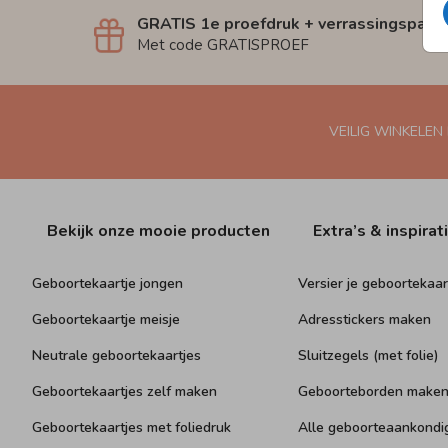
GRATIS 1e proefdruk + verrassingspakk
Met code GRATISPROEF
VEILIG WINKELEN
Bekijk onze mooie producten
Extra’s & inspirat
Geboortekaartje jongen
Versier je geboortekaar
Geboortekaartje meisje
Adresstickers maken
Neutrale geboortekaartjes
Sluitzegels (met folie)
Geboortekaartjes zelf maken
Geboorteborden make
Geboortekaartjes met foliedruk
Alle geboorteaankondi