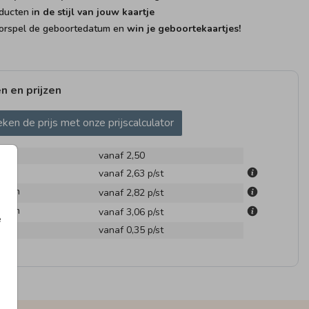
ducten i
n de stijl van jouw kaartje
rspel de geboortedatum en
win je geboortekaartjes!
n en prijzen
GEBOORTEKAARTJE
ken de prijs met onze prijscalculator
vanaf 2,50
m
vanaf 2,63
p/st
.1 cm
vanaf 2,82
p/st
.6 cm
vanaf 3,06
p/st
e
en
vanaf 0,35
p/st