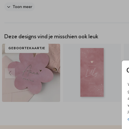
Goed om te weten: Het lint wordt niet standaard meegeleverd, dit k
Toon meer
gemakkelijk zelf toevoegen tijdens het bestelproces. Je vindt alle
bevestigingsmaterialen
hier.
Wanneer je de geboortekaartjes ontva
kun je het lint er zelf omheen strikken.
Deze designs vind je misschien ook leuk
GEBOORTEKAARTJE