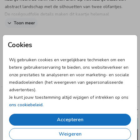
abstract landschap met de silhouetten van twee olifantjes.
De roségoudfolie details maken dit kaartje helemaal
compleet. Pas het kaartje naar wens aan in onze online
Toon meer
editor en bestel snel een proefdruk om dit kaartje in het echt
te zien!
Designer
Cookies
Anet illustratie
Wij gebruiken cookies en vergelijkbare technieken om een
Collectie
betere gebruikerservaring te bieden, ons websiteverkeer en
onze prestaties te analyseren en voor marketing- en sociale
Meisje
mediadoeleinden (het weergeven van gepersonaliseerde
advertenties).
Je kunt jouw toestemming altijd wijzigen of intrekken op ons
Deze designs vind je misschien ook leuk
ons cookiebeleid
.
GEBOORTEKAARTJE
GEBOORTE
Accepteren
Weigeren