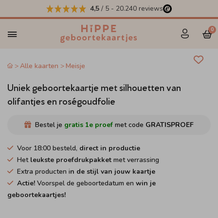
4,5
/ 5
-
20.240
reviews
0
Alle kaarten
Meisje
Uniek geboortekaartje met silhouetten van
olifantjes en roségoudfolie
Bestel je
gratis 1e proef
met code
GRATISPROEF
Voor 18:00 besteld,
direct in productie
Het
leukste proefdrukpakket
met verrassing
Extra producten i
n de stijl van jouw kaartje
Actie!
Voorspel de geboortedatum en
win je
geboortekaartjes!