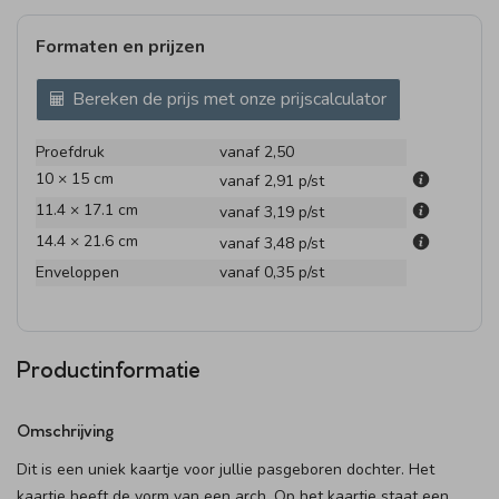
Formaten en prijzen
Bereken de prijs met onze prijscalculator
Proefdruk
vanaf 2,50
10 × 15 cm
vanaf 2,91
p/st
11.4 × 17.1 cm
vanaf 3,19
p/st
14.4 × 21.6 cm
vanaf 3,48
p/st
Enveloppen
vanaf 0,35
p/st
Productinformatie
Omschrijving
Dit is een uniek kaartje voor jullie pasgeboren dochter. Het
kaartje heeft de vorm van een arch. Op het kaartje staat een