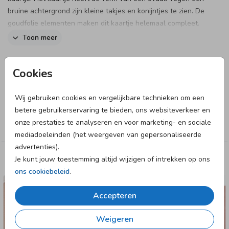
bruine achtergrond zijn kleine takjes en konijntjes te zien. De
goudfolie elementen maken dit kaartje helemaal compleet.
Pas het kaartje naar wens aan in onze online editor en bestel
Toon meer
snel een proefdruk om dit kaartje in het echt te zien!
Designer
Cookies
Let op: Deze kaart heeft een langere verzendtijd: voor 18.00
Huis Van Mijn
uur besteld = de volgende werkdag gedrukt en verzonden.
Wij gebruiken cookies en vergelijkbare technieken om een
Collectie
betere gebruikerservaring te bieden, ons websiteverkeer en
onze prestaties te analyseren en voor marketing- en sociale
Meisje
mediadoeleinden (het weergeven van gepersonaliseerde
advertenties).
Je kunt jouw toestemming altijd wijzigen of intrekken op ons
Deze designs vind je misschien ook leuk
ons cookiebeleid
.
GEBOORTEKAARTJE
Accepteren
Weigeren