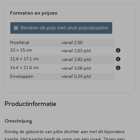
Formaten en prijzen
Bereken de prijs met onze prijscalculator
Proefdruk
vanaf 2,50
10 × 15 cm
vanaf 2,63
p/st
11.4 × 17.1 cm
vanaf 2,82
p/st
14.4 × 21.6 cm
vanaf 3,06
p/st
Enveloppen
vanaf 0,35
p/st
Productinformatie
Omschrijving
Kondig de geboorte van jullie dochter aan met dit bijzondere
kaartje. Het kaartje heeft de vorm van een ovaal. Tegen een