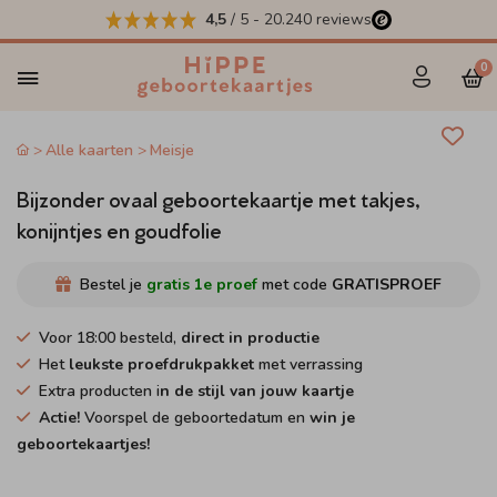
4,5
/ 5
-
20.240
reviews
0
Alle kaarten
Meisje
Bijzonder ovaal geboortekaartje met takjes,
konijntjes en goudfolie
Bestel je
gratis 1e proef
met code
GRATISPROEF
Voor 18:00 besteld,
direct in productie
Het
leukste proefdrukpakket
met verrassing
Extra producten i
n de stijl van jouw kaartje
Actie!
Voorspel de geboortedatum en
win je
geboortekaartjes!