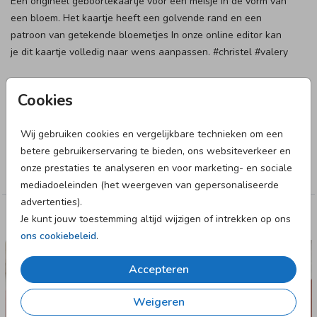
Een origineel geboortekaartje voor een meisje in de vorm van
een bloem. Het kaartje heeft een golvende rand en een
patroon van getekende bloemetjes In onze online editor kan
je dit kaartje volledig naar wens aanpassen. #christel #valery
Designer
Cookies
JilleJille
Wij gebruiken cookies en vergelijkbare technieken om een
Collectie
betere gebruikerservaring te bieden, ons websiteverkeer en
onze prestaties te analyseren en voor marketing- en sociale
Meisje
mediadoeleinden (het weergeven van gepersonaliseerde
advertenties).
Je kunt jouw toestemming altijd wijzigen of intrekken op ons
Deze designs vind je misschien ook leuk
ons cookiebeleid
.
GEBOORTEKAARTJE
Accepteren
Weigeren