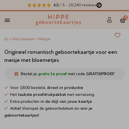
4,5
/ 5
-
20.240
reviews
0
Alle kaarten
Meisje
Origineel romantisch geboortekaartje voor een
meisje met bloemetjes
Bestel je
gratis 1e proef
met code
GRATISPROEF
Voor 18:00 besteld,
direct in productie
Het
leukste proefdrukpakket
met verrassing
Extra producten i
n de stijl van jouw kaartje
Actie!
Voorspel de geboortedatum en
win je
geboortekaartjes!