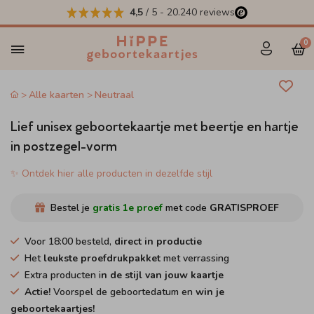
4,5
/ 5
-
20.240
reviews
0
Alle kaarten
Neutraal
Lief unisex geboortekaartje met beertje en hartje
in postzegel-vorm
✨ Ontdek hier alle producten in dezelfde stijl
Bestel je
gratis 1e proef
met code
GRATISPROEF
Voor 18:00 besteld,
direct in productie
Het
leukste proefdrukpakket
met verrassing
Extra producten i
n de stijl van jouw kaartje
Actie!
Voorspel de geboortedatum en
win je
geboortekaartjes!