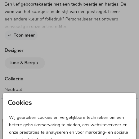
Een lief geboortekaartje met een teddy beertje en hartjes. De
vorm van het kaartje is in de stijl van een postzegel. Liever
een andere kleur of foliedruk? Personaliseer het ontwerp
eenvoudig in onze online editor.
Bekijk hier al onze
geboortekaartjes met beertje
.
Toon meer
Dit product maakt onderdeel uit van
deze set
.
Designer
June & Berry
Collectie
Neutraal
Cookies
Deze designs vind je misschien ook leuk
Wij gebruiken cookies en vergelijkbare technieken om een
GEBOORTEKAARTJE
betere gebruikerservaring te bieden, ons websiteverkeer en
onze prestaties te analyseren en voor marketing- en sociale