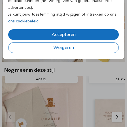
mediadoeleinden (het weergeven van gepersonaliseerde
advertenties).
Je kunt jouw toestemming altijd wijzigen of intrekken op ons
ons cookiebeleid
.
Accepteren
Weigeren
Nog meer in deze stijl
ACRYL
97 X 